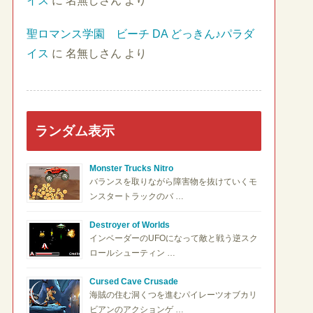
イス
に
名無しさん
より
聖ロマンス学園 ビーチ DA どっきん♪パラダ
イス
に
名無しさん
より
ランダム表示
Monster Trucks Nitro
バランスを取りながら障害物を抜けていくモ
ンスタートラックのバ …
Destroyer of Worlds
インベーダーのUFOになって敵と戦う逆スク
ロールシューティン …
Cursed Cave Crusade
海賊の住む洞くつを進むパイレーツオブカリ
ビアンのアクションゲ …