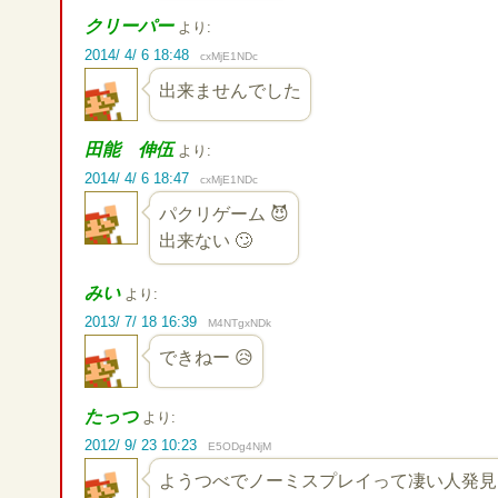
クリーパー
より:
2014/ 4/ 6 18:48
cxMjE1NDc
出来ませんでした
田能 伸伍
より:
2014/ 4/ 6 18:47
cxMjE1NDc
パクリゲーム 😈
出来ない 🙄
みい
より:
2013/ 7/ 18 16:39
M4NTgxNDk
できねー 😥
たっつ
より:
2012/ 9/ 23 10:23
E5ODg4NjM
ようつべでノーミスプレイって凄い人発見!