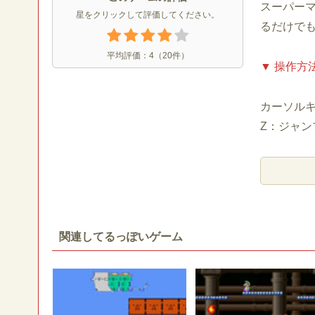
スーパー
星をクリックして評価してください。
るだけで
平均評価：
4
（
20
件）
▼ 操作方
カーソル
Z：ジャン
関連してるっぽいゲーム