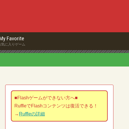
My Favorite
お気に入りゲーム
■Flashゲームができない方へ■
RuffleでFlashコンテンツは復活できる！
→
Ruffleの詳細