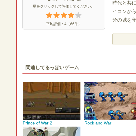
時代と共
星をクリックして評価してください。
イコンか
分の城を
平均評価：
4
（
66
件）
関連してるっぽいゲーム
Prince of War 2
Rock and War