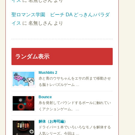
イス
に
名無しさん
より
聖ロマンス学園 ビーチ DA どっきん♪パラダ
イス
に
名無しさん
より
ランダム表示
Mushbits 2
赤と青のウサちゃんをエサの所まで移動させ
る脳トレパズルゲーム …
Bounce
糸を発射してバウンドするボールに触れてい
くアクションゲーム。 …
解体（お寿司編）
ドライパー１本でいろいろなモノを解体する
人気シリーズ。今回は …