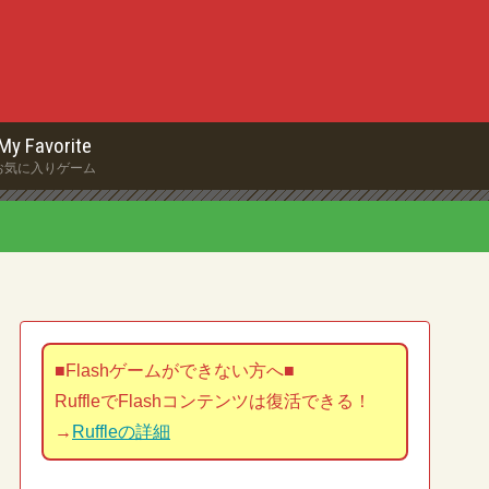
My Favorite
お気に入りゲーム
■Flashゲームができない方へ■
RuffleでFlashコンテンツは復活できる！
→
Ruffleの詳細