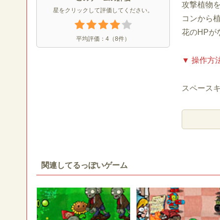
攻撃植物
星をクリックして評価してください。
コンから
花のHPが
平均評価：
4
（
8
件）
▼ 操作方
スペース
関連してるっぽいゲーム