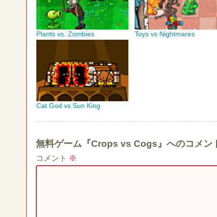
Plants vs. Zombies
Toys vs Nightmares
Cat God vs Sun King
無料ゲーム『Crops vs Cogs』へのコ
コメント
※