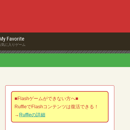
My Favorite
お気に入りゲーム
■Flashゲームができない方へ■
RuffleでFlashコンテンツは復活できる！
→
Ruffleの詳細