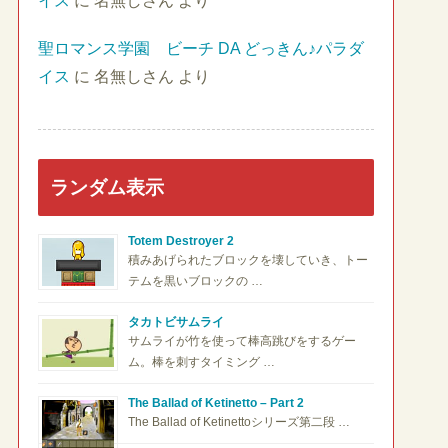
イス
に
名無しさん
より
聖ロマンス学園 ビーチ DA どっきん♪パラダ
イス
に
名無しさん
より
ランダム表示
Totem Destroyer 2
積みあげられたブロックを壊していき、トー
テムを黒いブロックの …
タカトビサムライ
サムライが竹を使って棒高跳びをするゲー
ム。棒を刺すタイミング …
The Ballad of Ketinetto – Part 2
The Ballad of Ketinettoシリーズ第二段 …