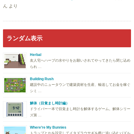
ん
より
ランダム表示
Herbal
友人宅へハーブの水やりをお願いされてやってきたら閉じ込め
られ …
Building Rush
建設中のニュータウンで建築資材を生産、輸送してお金を稼ぐ
シミ …
解体（目覚まし時計編）
ドライバー一本で目覚まし時計を解体するゲーム。解体シリー
ズ第 …
Where’re My Bunnies
トラップとかを設定してイタズラウサギを檻に追い込むパズル