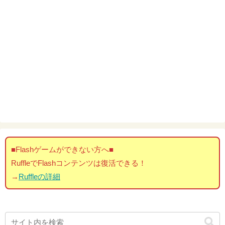
■Flashゲームができない方へ■
RuffleでFlashコンテンツは復活できる！
→
Ruffleの詳細