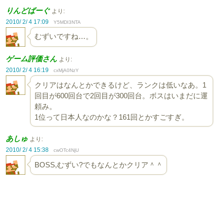
りんどばーぐ
より:
2010/ 2/ 4 17:09
Y5MDI3NTA
むずいですね…。
ゲーム評価さん
より:
2010/ 2/ 4 16:19
cxMjA0NzY
クリアはなんとかできるけど、ランクは低いなあ。1
回目が600回台で2回目が300回台。ボスはいまだに運
頼み。
1位って日本人なのかな？161回とかすごすぎ。
あしゅ
より:
2010/ 2/ 4 15:38
cwOTc4NjU
BOSS,むずい?でもなんとかクリア＾＾