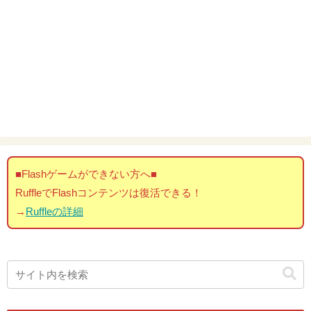
■Flashゲームができない方へ■
RuffleでFlashコンテンツは復活できる！
→
Ruffleの詳細