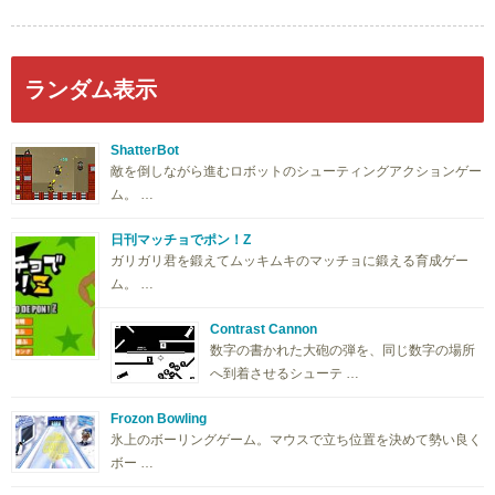
ランダム表示
ShatterBot
敵を倒しながら進むロボットのシューティングアクションゲー
ム。 …
日刊マッチョでポン！Z
ガリガリ君を鍛えてムッキムキのマッチョに鍛える育成ゲー
ム。 …
Contrast Cannon
数字の書かれた大砲の弾を、同じ数字の場所
へ到着させるシューテ …
Frozon Bowling
氷上のボーリングゲーム。マウスで立ち位置を決めて勢い良く
ボー …