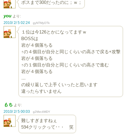
ボスまで300だったのに；ｗ；
you
より:
2010/ 2/ 5 02:24
gyNTMyOTk
１位は今126とかになってますｗ
BOSSは
岩が４個落ちる
↑の４個目が自分と同じくらいの高さで戻る+攻撃
岩が４個落ちる
↑の１個目が自分と同じくらいの高さで進む
岩が４個落ちる
…
の繰り返しで上手くいったと思います
違ったらすいません
もち
より:
2010/ 2/ 5 00:03
g2Mzc4MDY
難しすぎますねぇ
594クリックって･･・ 笑