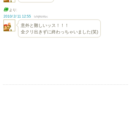
榊
より:
2010/ 2/ 11 12:55
IzNjMzMzc
意外と難しいッス！！！
全クリ出きずに終わっちゃいました(笑)