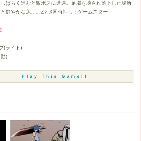
をしばらく進むと敵ボスに遭遇。足場を壊され落下した場所
と鮮やかな魚…。ZとX同時押し：ゲームスター
法
プ(ライト)
動)
Play This Game!!