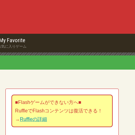
My Favorite
お気に入りゲーム
■Flashゲームができない方へ■
RuffleでFlashコンテンツは復活できる！
→
Ruffleの詳細