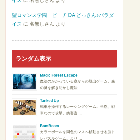
イス
に
名無しさん
より
聖ロマンス学園 ビーチ DA どっきん♪パラダ
イス
に
名無しさん
より
ランダム表示
Magic Forest Escape
魔法のかかっている森からの脱出ゲーム。森
の謎を解き明かし魔法 …
Tanked Up
戦車を操作するレーシングゲーム。当然、戦
車なので攻撃、妨害当 …
BamBoom
カラーボールを同色のマスへ移動させる脳ト
レパズルゲーム。より …