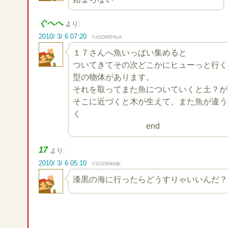
ぐへへ
より:
2010/ 3/ 6 07:20
YzODM5NzA
１７さんへ魚いっぱい集めると
ついてきてその次どこかにヒューっと行く
型の物体があります。
それを取ってまた魚についていくと土？が
そこに近づくと木が生えて、また魚が違う
く
end
17
より:
2010/ 3/ 6 05:10
Y2ODM4Mjk
漆黒の海に行ったらどうすりゃいいんだ？