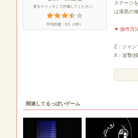
ステージ
星をクリックして評価してください。
は漆黒の海
平均評価：
3.5
（
2
件）
▼ 操作方
Z：ジャン
X：攻撃(移
関連してるっぽいゲーム