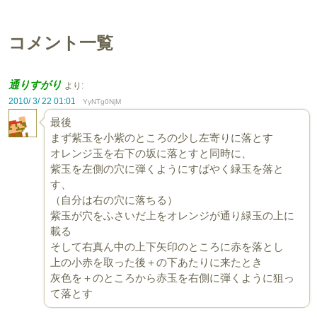
コメント一覧
通りすがり
より:
2010/ 3/ 22 01:01
YyNTg0NjM
最後
まず紫玉を小紫のところの少し左寄りに落とす
オレンジ玉を右下の坂に落とすと同時に、
紫玉を左側の穴に弾くようにすばやく緑玉を落と
す、
（自分は右の穴に落ちる）
紫玉が穴をふさいだ上をオレンジが通り緑玉の上に
載る
そして右真ん中の上下矢印のところに赤を落とし
上の小赤を取った後＋の下あたりに来たとき
灰色を＋のところから赤玉を右側に弾くように狙っ
て落とす