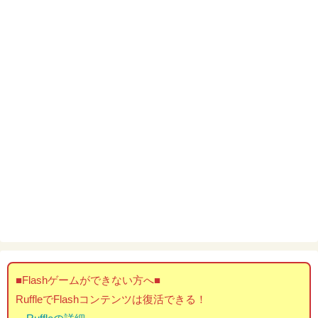
■Flashゲームができない方へ■
RuffleでFlashコンテンツは復活できる！