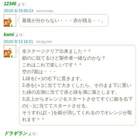
12346
より:
2010/ 3/ 19 00:13
M2NTk4MjU
最後が分からない・・・赤が残る・・。
kami
より:
2010/ 3/ 13 16:21
M1Mjg4NjA
全ステージクリア出来ました＾＾
鎖のに似てるけど製作者一緒なのかな？
これはこれで楽しいです＾＾
空の7面は・・・
1.緑を(＋)の右下に置きます。
2.赤を(＋)に当てて大きくしたら、そのまま下に置い
た緑の左側に当てて赤と緑を溝に落とします。
3.左上からオレンジをスタートさせてすぐに銀を右下
の(－)に当ててスタートさせる。
そうすれば(－)を銀が消してくれるのでオレンジが取
れます＾＾
ドラギラン
より: