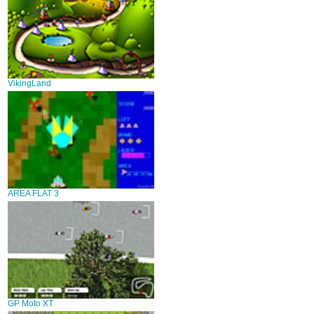
VikingLand
AREA FLAT 3
GP Moto XT