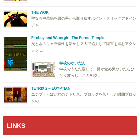
THE WOK
聖なる中華鍋を悪の手から取り戻すポイントクリックアドベン
チャ …
Fireboy and Watergirl: The Forest Temple
炎と水のキャラ特性を活かし２人で協力して障害を進むアクシ
ョン …
学校のかいだん
学校でうたた寝して、目が覚め気づいたらひ
とりぼっち。この学校 …
TETRIX 2 – EGYPTIAN
エジプトっぽい柄のテトリス。ブロックを落とした瞬間ブロッ
クの …
LINKS