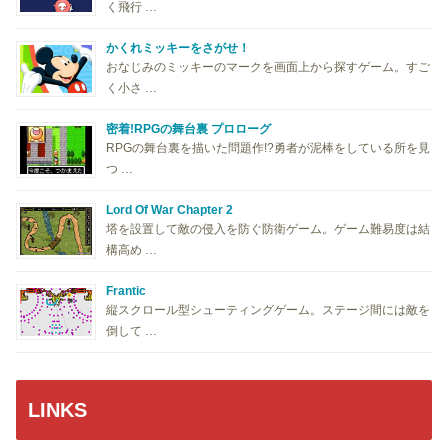
く飛行 …
かくれミッキーをさがせ！
おなじみのミッキーのマークを画面上から探すゲーム。すご
く小さ …
密着!RPGの舞台裏 プロローグ
RPGの舞台裏を描いた問題作!?勇者が泥棒をしている所を見
つ …
Lord Of War Chapter 2
塔を設置して敵の侵入を防ぐ防衛ゲーム。ゲーム難易度は結
構高め …
Frantic
縦スクロール型シューティングゲーム。ステージ間には敵を
倒して …
LINKS