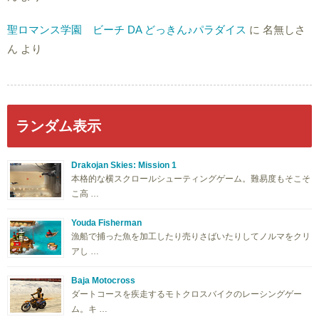
聖ロマンス学園 ビーチ DA どっきん♪パラダイス
に
名無しさ
ん
より
ランダム表示
Drakojan Skies: Mission 1
本格的な横スクロールシューティングゲーム。難易度もそこそ
こ高 …
Youda Fisherman
漁船で捕った魚を加工したり売りさばいたりしてノルマをクリ
アし …
Baja Motocross
ダートコースを疾走するモトクロスバイクのレーシングゲー
ム。キ …