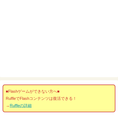
■Flashゲームができない方へ■
RuffleでFlashコンテンツは復活できる！
→
Ruffleの詳細