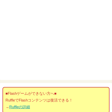
■Flashゲームができない方へ■
RuffleでFlashコンテンツは復活できる！
→
Ruffleの詳細