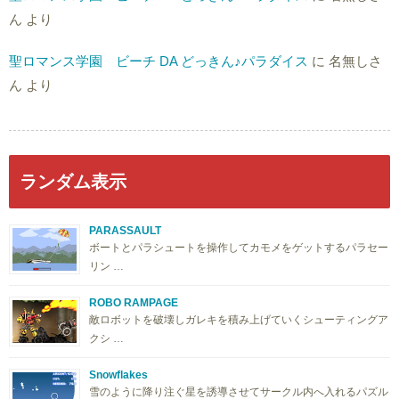
ん
より
聖ロマンス学園 ビーチ DA どっきん♪パラダイス
に
名無しさ
ん
より
ランダム表示
PARASSAULT
ボートとパラシュートを操作してカモメをゲットするパラセー
リン …
ROBO RAMPAGE
敵ロボットを破壊しガレキを積み上げていくシューティングア
クシ …
Snowflakes
雪のように降り注ぐ星を誘導させてサークル内へ入れるパズル