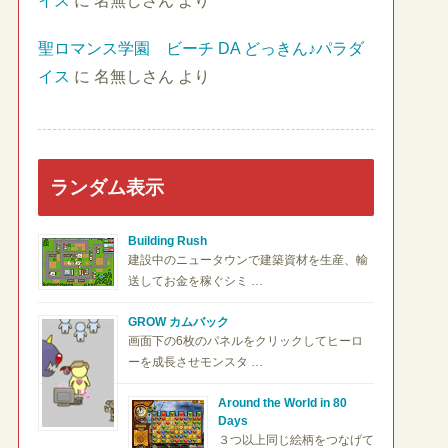
イス
に
名無しさん
より
聖ロマンス学園 ビーチ DA どっきん♪パラダ
イス
に
名無しさん
より
ランダム表示
Building Rush
建設中のニュータウンで建築資材を生産、輸
送してお金を稼ぐシミ …
GROW カムバック
画面下の6枚のパネルをクリックしてヒーロ
ーを成長させモンスタ …
Around the World in 80
Days
３つ以上同じ絵柄をつなげて