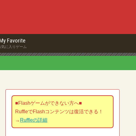
My Favorite
お気に入りゲーム
■Flashゲームができない方へ■
RuffleでFlashコンテンツは復活できる！
→
Ruffleの詳細