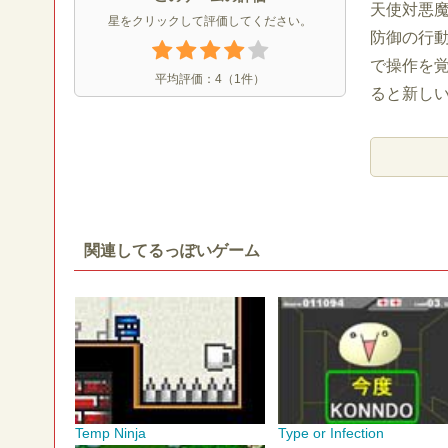
天使対悪魔
星をクリックして評価してください。
防御の行
で操作を
平均評価：
4
（
1
件）
ると新し
関連してるっぽいゲーム
Temp Ninja
Type or Infection