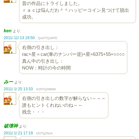
昔の作品にトライしました。
ｒａｃは悩んだわ＾＾ハッピーコイン見つけて脱出
成功。
ken
より:
2011/ 11/ 13 19:50
QwOTQzMTE
右側の引き出し：
rac+星＝car(車のナンバー逆)+星=6375+55=○○○○
真ん中の引き出し：
NOW：時計の今の時間
みー
より:
2011/ 1/ 25 13:33
A2NTQ0MDM
右側の引き出しの数字が解らない～～～
誰もヒントくれねいのね～～
残念・・・
破壊神
より:
2011/ 1/ 21 17:19
I3OTg2NzA