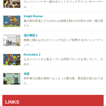
クレイジーパーティ後のポイントクリックアドベンチャーゲー
ム。 …
Knight Runner
森の原住民達にさらわれたお姫様を助け出す戦士の吹っ飛び系
アク …
信行軍団３
物陰に隠れながらタイミングを計って狙撃するガンシューティ
ング …
Rockoblox 2
なるべくたくさん集まっている同色ブロックを消していく、さ
めが …
失踪
科学者の父親が突然いなくなった数日後、脅迫状が送られてき
た。 …
LINKS