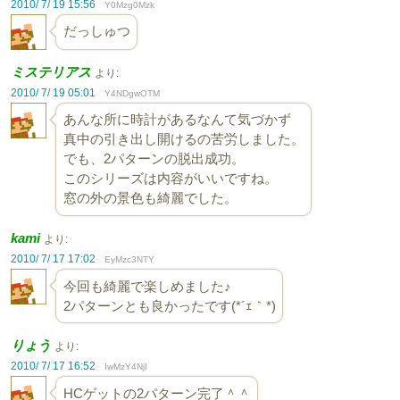
2010/ 7/ 19 15:56
Y0Mzg0Mzk
だっしゅつ
ミステリアス
より:
2010/ 7/ 19 05:01
Y4NDgwOTM
あんな所に時計があるなんて気づかず
真中の引き出し開けるの苦労しました。
でも、2パターンの脱出成功。
このシリーズは内容がいいですね。
窓の外の景色も綺麗でした。
kami
より:
2010/ 7/ 17 17:02
EyMzc3NTY
今回も綺麗で楽しめました♪
2パターンとも良かったです(*´ｪ｀*)
りょう
より:
2010/ 7/ 17 16:52
IwMzY4NjI
HCゲットの2パターン完了＾＾