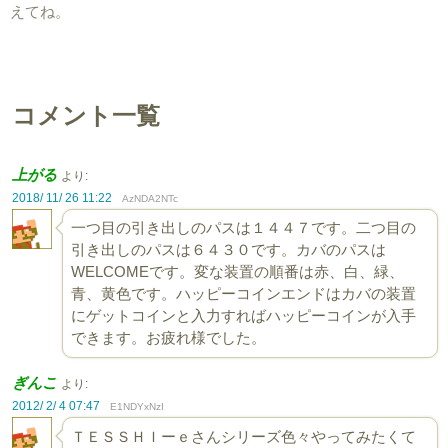
えてね。
コメント一覧
上がる
より:
2018/ 11/ 26 11:22
AzNDA2NTc
一つ目の引き出しのパスは１４４７です。二つ目の
引き出しのパスは６４３０です。カバのパスは
WELCOMEです。変な装置の順番は赤、白、緑、
青、黄色です。ハッピーコインエンドはカバの装置
にゲットコインと入力すればハッピーコインが入手
できます。お疲れ様でした。
ぎんこ
より:
2012/ 2/ 4 07:47
E1NDYxNzI
ＴＥＳＳＨＩーｅさんシリーズ色々やってみたくて