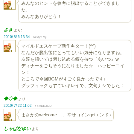
みんなのヒントを参考に脱出することができまし
た。
みんなありがとう！
さき
より:
2010/ 8/ 6 13:34
AzMjc1MjE
マイルドエスケープ新作キター！(^^)
なんだか脱出後にとってもいい気分になりますね。
友達を招いては閉じ込める癖を持つ『あいつ』w
ディナーをごちそうになりました☆ ハッピーコイ
ン！
ところで今回BGMがすごく良かったです♪
グラフィックもすごいキレイで、文句ナシでした！
◆◇◆
より:
2010/ 7/ 22 11:02
Y4MDE3ODI
まさかのwelcome …。幸せコインgetエンド♪
しゃばなゆい
より: