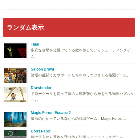
ランダム表示
Tidal
多彩な攻撃を仕掛けてくる敵を倒していくシューティングゲー
ム。 …
Saloon Brawl
酒場の乱闘でカウボーイたちをやっつけまくる格闘ゲーム。
Drawfender
ドローツールを使って敵の大砲攻撃から身を守る物理パズルゲ
ーム …
Magic Forest Escape 2
魔法のかかっている森からの脱出ゲーム。Magic Fores …
Don’t Panic
敵の侵入から基地を守り抜く防衛シューティングゲーム。