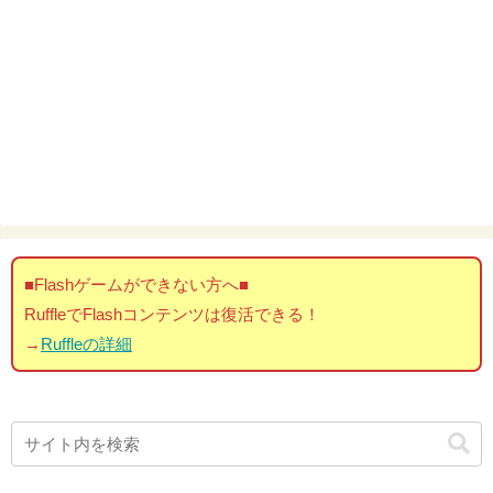
■Flashゲームができない方へ■
RuffleでFlashコンテンツは復活できる！
→
Ruffleの詳細