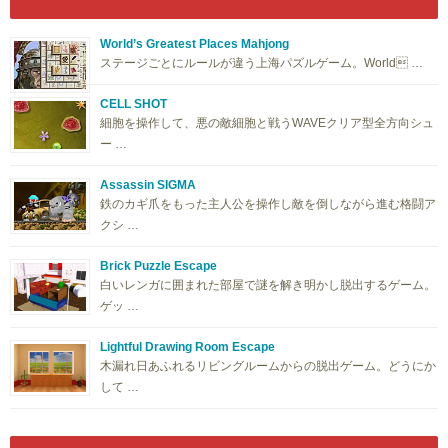
World’s Greatest Places Mahjong
ステージごとにルールが違う上海パズルゲーム。World …
CELL SHOT
細胞を操作して、悪の敵細胞と戦うWAVEクリア型全方向シュ
ー …
Assassin SIGMA
鉄のカギ爪をもった主人公を操作し敵を倒しながら進む格闘ア
クシ …
Brick Puzzle Escape
白いレンガに囲まれた部屋で謎を解き明かし脱出するゲーム。
ゲッ …
Lightful Drawing Room Escape
木漏れ日あふれるリビングルームからの脱出ゲーム。どうにか
して …