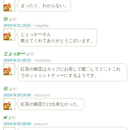
まったく、わかんない。
@
より:
2010/ 9/ 21 15:01
YyMjg0MjA
じょっかーさん
教えてくれてありがとうございます。
じょっかー
より:
2010/ 9/ 21 00:22
YzNTQ4NDA
紅茶の幽霊はカップにお茶して暖〇してミ〇トこれ
でホットミントティーにするようです。
@
より:
2010/ 9/ 20 16:45
U0ODczOTc
紅茶の幽霊だけ出来なかった。
ai
より:
2010/ 9/ 20 00:04
A4NjczNTI