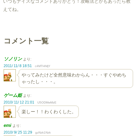
いつもナイスなコメントありがとう！攻略法とかもあったら教
えてね。
コメント一覧
ソノリン
より:
2011/ 11/ 8 18:51
c4MTI4MjY
やってみたけど全然意味わからん・・・すぐやめち
ゃったし・・・。
ゲーム姫
より:
2010/ 11/ 12 21:01
U5ODMwMzE
楽しー！！わくわくした。
emi
より:
2010/ 9/ 25 11:29
gzNzk1Nzk