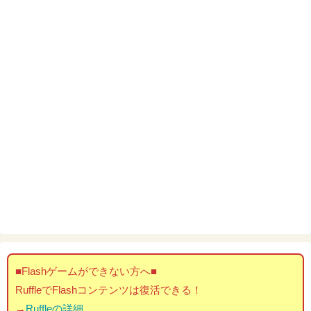
■Flashゲームができない方へ■
RuffleでFlashコンテンツは復活できる！
→
Ruffleの詳細