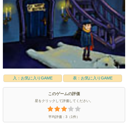
入：お気に入りGAME
表：お気に入りGAME
このゲームの評価
星をクリックして評価してください。
平均評価：
3
（
1
件）