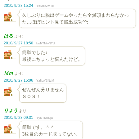
2010/ 9/ 28 15:24
Y5Mzc2MTk
久しぶりに脱出ゲームやったら全然頭まわらなかっ
た…ほぼヒント見て脱出成功^^;
はる
より:
2010/ 9/ 27 18:50
kwNTMwNTU
簡単でした♪
最後にちょっと悩んだけど。
Ｍｍ
より:
2010/ 9/ 27 15:06
YzNzY3NzM
ぜんぜん分りません
ＳＯＳ！
りょう
より:
2010/ 9/ 23 09:31
YyNTMxNjU
簡単です。＾＾
3枚目のカード取ってない。