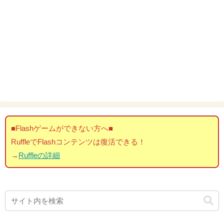
■Flashゲームができない方へ■
RuffleでFlashコンテンツは復活できる！
→
Ruffleの詳細