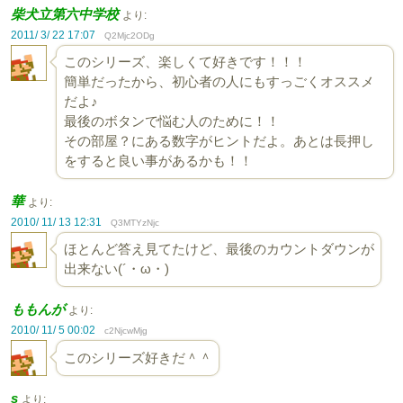
柴犬立第六中学校
より:
2011/ 3/ 22 17:07
Q2Mjc2ODg
このシリーズ、楽しくて好きです！！！
簡単だったから、初心者の人にもすっごくオススメ
だよ♪
最後のボタンで悩む人のために！！
その部屋？にある数字がヒントだよ。あとは長押し
をすると良い事があるかも！！
華
より:
2010/ 11/ 13 12:31
Q3MTYzNjc
ほとんど答え見てたけど、最後のカウントダウンが
出来ない(´・ω・)
ももんが
より:
2010/ 11/ 5 00:02
c2NjcwMjg
このシリーズ好きだ＾＾
s
より: