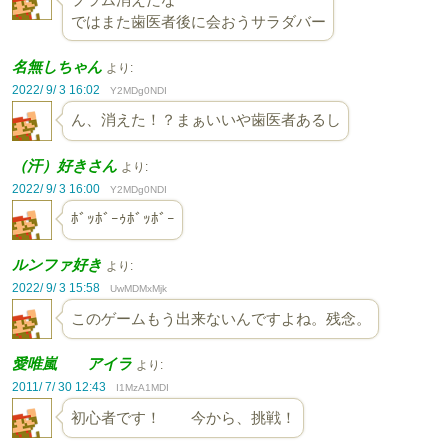
ではまた歯医者後に会おうサラダバー
名無しちゃん
より:
2022/ 9/ 3 16:02
Y2MDg0NDI
ん、消えた！？まぁいいや歯医者あるし
（汗）好きさん
より:
2022/ 9/ 3 16:00
Y2MDg0NDI
ﾎﾞｯﾎﾞｰｩﾎﾞｯﾎﾞｰ
ルンファ好き
より:
2022/ 9/ 3 15:58
UwMDMxMjk
このゲームもう出来ないんですよね。残念。
愛唯嵐 アイラ
より:
2011/ 7/ 30 12:43
I1MzA1MDI
初心者です！ 今から、挑戦！