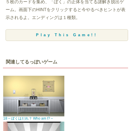
５枚のカードを集め、「ぼく」の正体を当てる謎解き脱出ゲ
ーム。画面下のHINTをクリックすると今やるべきヒントが表
示されるよ。エンディングは１種類。
Play This Game!!
関連してるっぽいゲーム
18 – ぼくはだれ？ Who am I? –