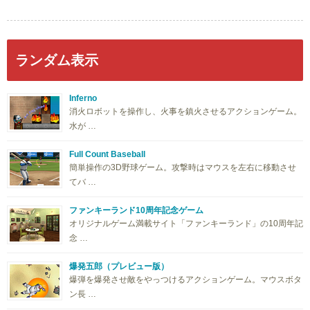
ランダム表示
Inferno
消火ロボットを操作し、火事を鎮火させるアクションゲーム。
水が …
Full Count Baseball
簡単操作の3D野球ゲーム。攻撃時はマウスを左右に移動させ
てバ …
ファンキーランド10周年記念ゲーム
オリジナルゲーム満載サイト「ファンキーランド」の10周年記
念 …
爆発五郎（プレビュー版）
爆弾を爆発させ敵をやっつけるアクションゲーム。マウスボタ
ン長 …