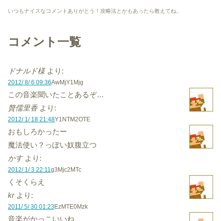
いつもナイスなコメントありがとう！攻略法とかもあったら教えてね。
コメント一覧
ドナルド様
より:
2012/ 8/ 6 09:36
AwMjY1Mjg
この音楽聞いたことあるぞ…
贅儒里香
より:
2012/ 1/ 18 21:48
Y1NTM2OTE
おもしろかったー
魔法使い？っぽい奴腹立つ
かす
より:
2012/ 1/ 3 22:11
g3Mjc2MTc
くそくらえ
kr
より:
2011/ 5/ 30 01:23
EzMTE0Mzk
音楽がかっこいいね