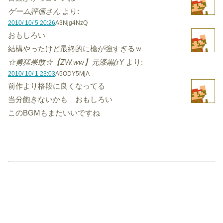
ゲーム評価さん
より:
2010/ 10/ 5 20:26
A3Njg4NzQ
おもしろい
結構やったけど最終的に槍が強すぎるｗ
☆勇猛果敢☆【ZW.ww】元漆黒(rY
より:
2010/ 10/ 1 23:03
A5ODY5MjA
前作より格段に良くなってる
当分飽きないかも おもしろい
このBGMもまたいいですね