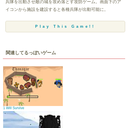
兵隊を出動させ敵の城を攻め落とす攻防ゲーム。画面下のア
イコンから施設を建設すると各種兵隊が出動可能に。
Play This Game!!
関連してるっぽいゲーム
1 Will Survive