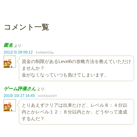
コメント一覧
匿名
より:
2012/ 5/ 28 09:12
EwNzk0ODg
資金の制限があるLevel6の攻略方法を教えていただけ
ませんか？
金がなくなっていつも負けてしまいます。
ゲーム評価さん
より:
2010/ 10/ 27 16:45
A3ODQxODY
とりあえずクリアは出来たけど、レベル８：４分以
内とかレベル１２：８分以内とか、どうやって達成
するんだ？