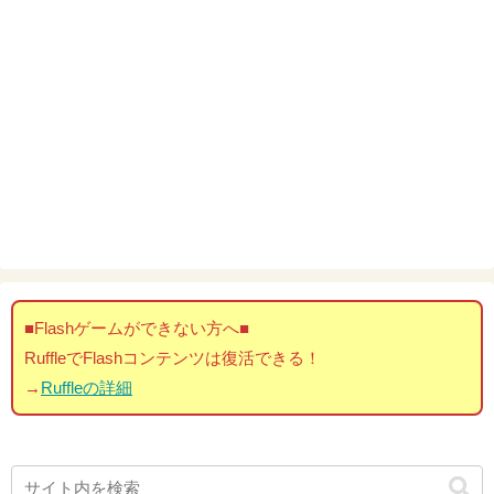
■Flashゲームができない方へ■
RuffleでFlashコンテンツは復活できる！
→
Ruffleの詳細