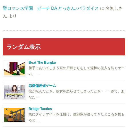
聖ロマンス学園 ビーチ DA どっきん♪パラダイス
に
名無しさ
ん
より
ランダム表示
Beat The Burglar
勝手にあいてしまう家の戸締まりをして泥棒の侵入を防ぐゲー
ム。 …
恋愛偏差値ゲーム
彼が転んだとき、彼女を怒らせてしまったとき・・・さて、あ
なた …
Bridge Tactics
橋にダイナマイトを仕掛け、敵部隊が渡ってきたところを橋も
ろと …