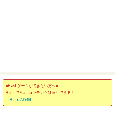
■Flashゲームができない方へ■
RuffleでFlashコンテンツは復活できる！
→
Ruffleの詳細