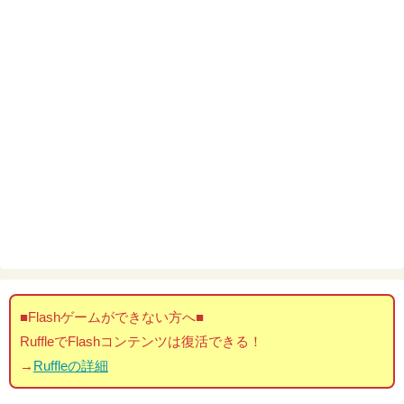
■Flashゲームができない方へ■
RuffleでFlashコンテンツは復活できる！
→
Ruffleの詳細