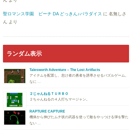
聖ロマンス学園 ビーチ DA どっきん♪パラダイス
に
名無しさ
ん
より
ランダム表示
Talesworth Adventure – The Lost Artifacts
アイテムを配置し、怠け者の勇者を誘導させるパズルゲーム。
なに …
２じゃんねるＴＵＲＢＯ
２ちゃんねるの４人打ちマージャン。
RAPTURE CAPTURE
機体から伸びたムチ状の武器を使って敵をやっつける弾を撃た
ない …