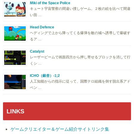
Miki of the Space Police
キュート宇宙警察の間違い捜しゲーム。２枚の絵を比べて間違
い箇 …
Head Defence
ヘディングで上から降ってくる爆弾を敵の城へ誘導して爆破す
るア …
Catalyst
レーザービームで画面四方から押し寄せるブロックを消して行
くシ …
ICHO（銀杏）-1;2
人工知能からの指示に従って、国際テロ組織を倒す脱出系アド
ベン …
LINKS
ゲームクリエイター＆ゲーム紹介サイトリンク集