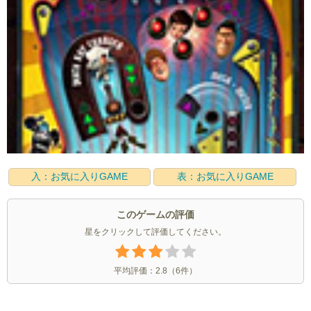
入：お気に入りGAME
表：お気に入りGAME
このゲームの評価
星をクリックして評価してください。
平均評価：
2.8
（
6
件）