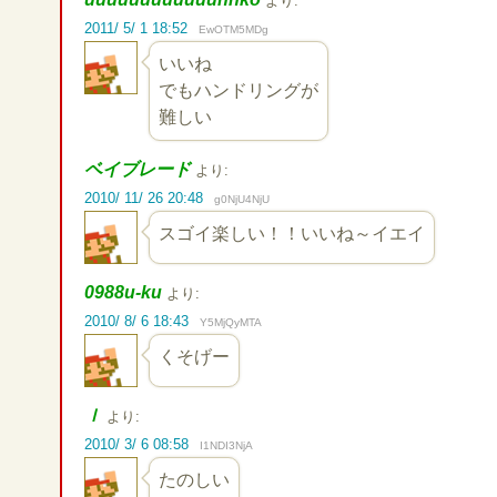
より:
2011/ 5/ 1 18:52
EwOTM5MDg
いいね
でもハンドリングが
難しい
ベイブレード
より:
2010/ 11/ 26 20:48
g0NjU4NjU
スゴイ楽しい！！いいね～イエイ
0988u-ku
より:
2010/ 8/ 6 18:43
Y5MjQyMTA
くそげー
ｌ
より:
2010/ 3/ 6 08:58
I1NDI3NjA
たのしい