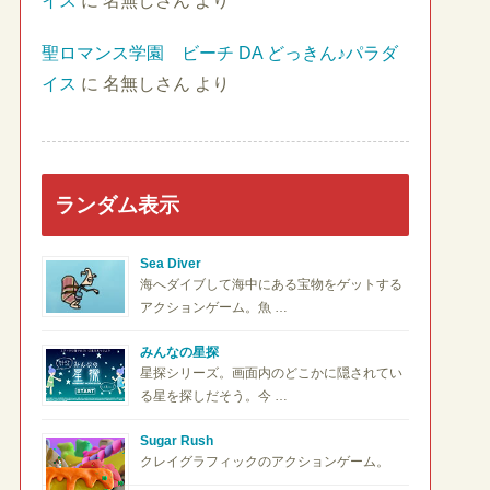
イス
に
名無しさん
より
聖ロマンス学園 ビーチ DA どっきん♪パラダ
イス
に
名無しさん
より
ランダム表示
Sea Diver
海へダイブして海中にある宝物をゲットする
アクションゲーム。魚 …
みんなの星探
星探シリーズ。画面内のどこかに隠されてい
る星を探しだそう。今 …
Sugar Rush
クレイグラフィックのアクションゲーム。