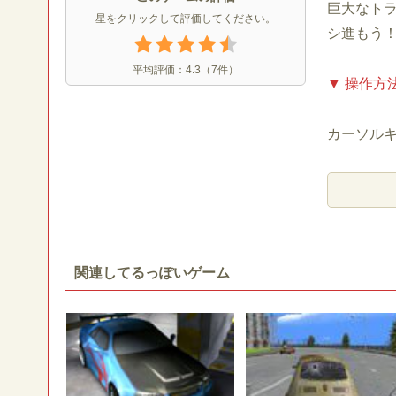
巨大なト
星をクリックして評価してください。
シ進もう
平均評価：
4.3
（
7
件）
▼ 操作方
カーソル
関連してるっぽいゲーム