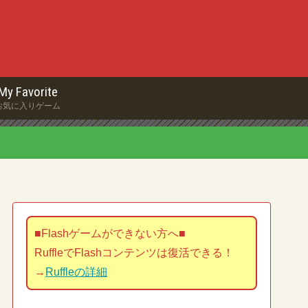
My Favorite
お気に入りゲーム
■Flashゲームができない方へ■
RuffleでFlashコンテンツは復活できる！
→
Ruffleの詳細