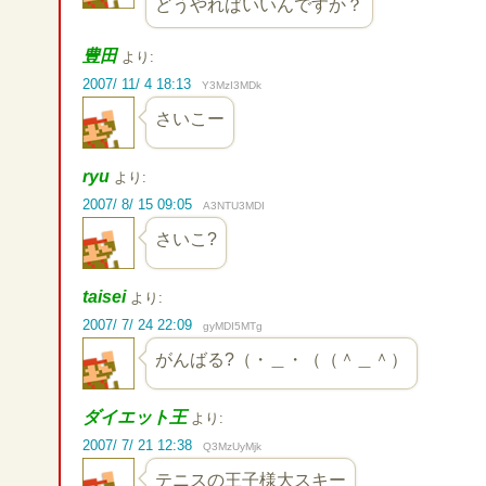
どうやればいいんですか？
豊田
より:
2007/ 11/ 4 18:13
Y3MzI3MDk
さいこー
ryu
より:
2007/ 8/ 15 09:05
A3NTU3MDI
さいこ?
taisei
より:
2007/ 7/ 24 22:09
gyMDI5MTg
がんばる?（・＿・（（＾＿＾）
ダイエット王
より:
2007/ 7/ 21 12:38
Q3MzUyMjk
テニスの王子様大スキー