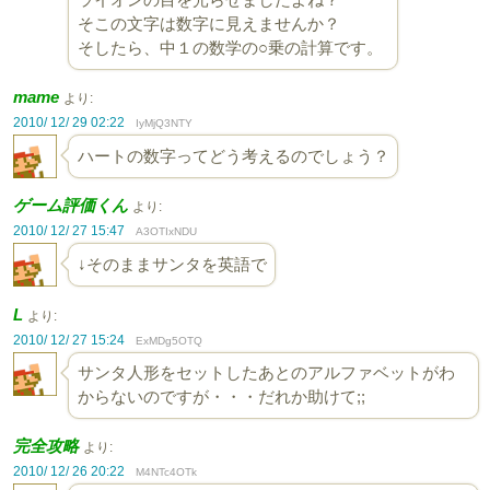
そこの文字は数字に見えませんか？
そしたら、中１の数学の○乗の計算です。
mame
より:
2010/ 12/ 29 02:22
IyMjQ3NTY
ハートの数字ってどう考えるのでしょう？
ゲーム評価くん
より:
2010/ 12/ 27 15:47
A3OTIxNDU
↓そのままサンタを英語で
L
より:
2010/ 12/ 27 15:24
ExMDg5OTQ
サンタ人形をセットしたあとのアルファベットがわ
からないのですが・・・だれか助けて;;
完全攻略
より:
2010/ 12/ 26 20:22
M4NTc4OTk