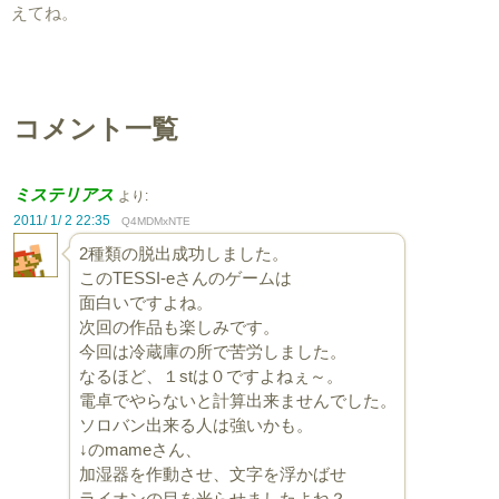
えてね。
コメント一覧
ミステリアス
より:
2011/ 1/ 2 22:35
Q4MDMxNTE
2種類の脱出成功しました。
このTESSI-eさんのゲームは
面白いですよね。
次回の作品も楽しみです。
今回は冷蔵庫の所で苦労しました。
なるほど、１stは０ですよねぇ～。
電卓でやらないと計算出来ませんでした。
ソロバン出来る人は強いかも。
↓のmameさん、
加湿器を作動させ、文字を浮かばせ
ライオンの目を光らせましたよね？