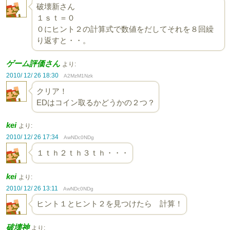
破壊新さん
１ｓｔ＝０
０にヒント２の計算式で数値をだしてそれを８回繰
り返すと・・。
ゲーム評価さん
より:
2010/ 12/ 26 18:30
A2MzM1Nzk
クリア！
EDはコイン取るかどうかの２つ？
kei
より:
2010/ 12/ 26 17:34
AwNDc0NDg
１ｔｈ２ｔｈ３ｔｈ・・・
kei
より:
2010/ 12/ 26 13:11
AwNDc0NDg
ヒント１とヒント２を見つけたら 計算！
破壊神
より: