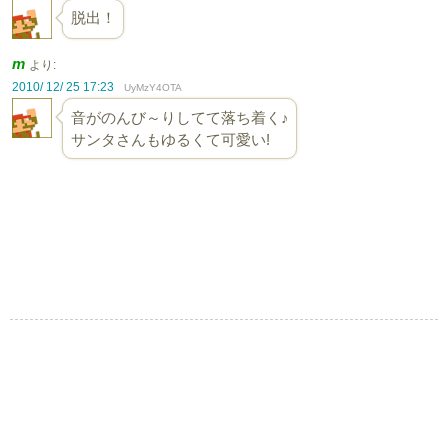
脱出！
m
より:
2010/ 12/ 25 17:23
UyMzY4OTA
音がのんび～りしてて落ち着く♪
サンタさんもゆるくて可愛い!