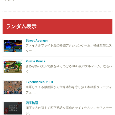
ランダム表示
Street Avenger
ファイナルファイト風の格闘アクションゲーム。特殊攻撃はス
ター …
Puzzle Prince
さめがめパズルで敵をやっつけるRPG風パズルゲーム。なるべ
く …
Expendables 3: TD
進軍してくる敵部隊から指令本部を守り抜く本格的タワーディ
フェ …
四字熟語
漢字を入れ替えて四字熟語を完成させてください。全７ステー
ジ。 …