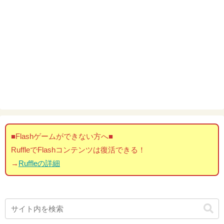
■Flashゲームができない方へ■
RuffleでFlashコンテンツは復活できる！
→
Ruffleの詳細