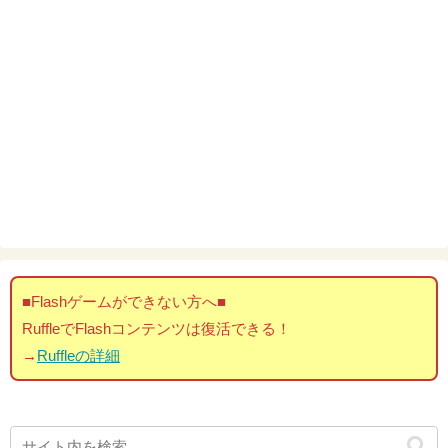
■Flashゲームができない方へ■
RuffleでFlashコンテンツは復活できる！
→
Ruffleの詳細