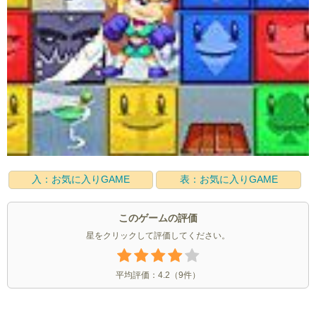
入：お気に入りGAME
表：お気に入りGAME
このゲームの評価
星をクリックして評価してください。
平均評価：
4.2
（
9
件）