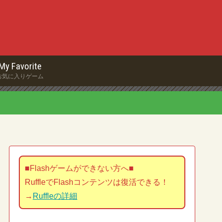
My Favorite
お気に入りゲーム
■Flashゲームができない方へ■
RuffleでFlashコンテンツは復活できる！
→
Ruffleの詳細