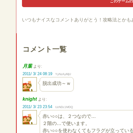
いつもナイスなコメントありがとう！攻略法とかも
コメント一覧
月葉
より:
2011/ 3/ 24 08:19
YyNzAyMjU
脱出成功～ｗ
knight
より:
2011/ 3/ 23 23:54
UzNDc1MDQ
赤い○○は、２つなので…
２階の…で使います。
赤い○○を使わなくてもフラグが立ってい