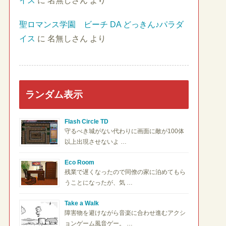
イス
に
名無しさん
より
聖ロマンス学園 ビーチ DA どっきん♪パラダ
イス
に
名無しさん
より
ランダム表示
Flash Circle TD
守るべき城がない代わりに画面に敵が100体
以上出現させないよ …
Eco Room
残業で遅くなったので同僚の家に泊めてもら
うことになったが、気 …
Take a Walk
障害物を避けながら音楽に合わせ進むアクシ
ョンゲーム風音ゲー。 …