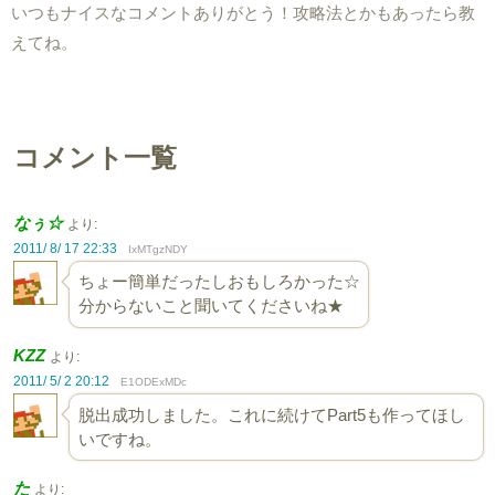
いつもナイスなコメントありがとう！攻略法とかもあったら教
えてね。
コメント一覧
なぅ☆
より:
2011/ 8/ 17 22:33
IxMTgzNDY
ちょー簡単だったしおもしろかった☆
分からないこと聞いてくださいね★
KZZ
より:
2011/ 5/ 2 20:12
E1ODExMDc
脱出成功しました。これに続けてPart5も作ってほし
いですね。
た
より: