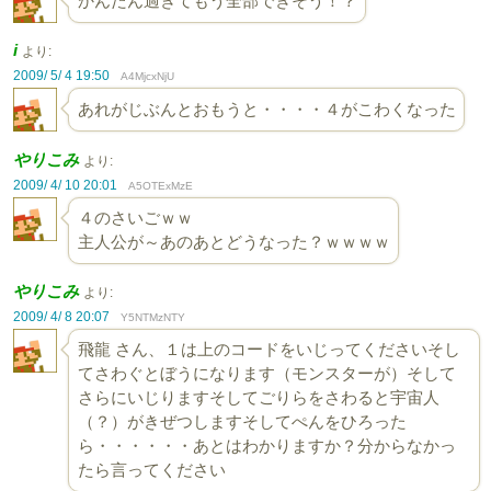
かんたん過ぎてもう全部できそう！？
i
より:
2009/ 5/ 4 19:50
A4MjcxNjU
あれがじぶんとおもうと・・・・４がこわくなった
やりこみ
より:
2009/ 4/ 10 20:01
A5OTExMzE
４のさいごｗｗ
主人公が～あのあとどうなった？ｗｗｗｗ
やりこみ
より:
2009/ 4/ 8 20:07
Y5NTMzNTY
飛龍 さん、１は上のコードをいじってくださいそし
てさわぐとぼうになります（モンスターが）そして
さらにいじりますそしてごりらをさわると宇宙人
（？）がきぜつしますそしてぺんをひろった
ら・・・・・・あとはわかりますか？分からなかっ
たら言ってください