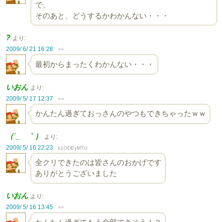
で、
そのあと、どうするかわかんない・・・
?
より:
2009/ 6/ 21 16:28
==
最初からまったくわかんない・・・
いおん
より:
2009/ 5/ 17 12:37
==
かんたん過ぎておっさんのやつもできちゃったｗｗ
（´_ゝ｀）
より:
2009/ 5/ 16 22:23
k1ODEyMTU
全クリできたのは皆さんのおかげです
ありがとうございました
いおん
より:
2009/ 5/ 16 13:45
==