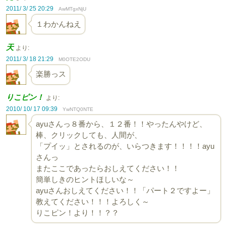
2011/ 3/ 25 20:29
AwMTgxNjU
１わかんねえ
天
より:
2011/ 3/ 18 21:29
M0OTE2ODU
楽勝っス
りこピン！
より:
2010/ 10/ 17 09:39
YwNTQ0NTE
ayuさんっ８番から、１２番！！やったんやけど、
棒、クリックしても、人間が、
「プイッ」とされるのが、いらつきます！！！！ayu
さんっ
またここであったらおしえてください！！
簡単しきのヒントほしいな～
ayuさんおしえてください！！「パート２ですよー」
教えてください！！！よろしく～
りこピン！より！！？？