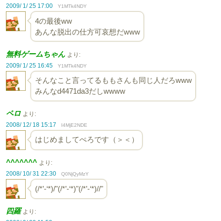
2009/ 1/ 25 17:00
Y1MTk4NDY
4の最後ww
あんな脱出の仕方可哀想だwww
無料ゲームちゃん
より:
2009/ 1/ 25 16:45
Y1MTk4NDY
そんなこと言ってるももさんも同じ人だろwww
みんなd4471da3だしwwww
ペロ
より:
2008/ 12/ 18 15:17
I4MjE2NDE
はじめましてぺろです（＞＜）
^^^^^^^
より:
2008/ 10/ 31 22:30
Q0NjQyMzY
(/*’-‘*)/"(/*’-‘*)"(/*’-‘*)//"
四羅
より: