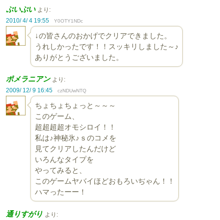
ぷいぷい
より:
2010/ 4/ 4 19:55
Y0OTY1NDc
↓の皆さんのおかげでクリアできました。
うれしかったです！！スッキリしました～♪
ありがとうございました。
ポメラニアン
より:
2009/ 12/ 9 16:45
czNDUwNTQ
ちょちょちょっと～～～
このゲーム、
超超超超オモシロイ！！
私は♪神秘氷♪ｓのコメを
見てクリアしたんだけど
いろんなタイプを
やってみると、
このゲームヤバイほどおもろいぢゃん！！
ハマったーー！
通りすがり
より: