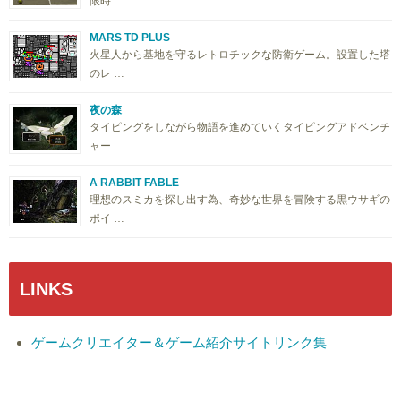
限時 …
MARS TD PLUS
火星人から基地を守るレトロチックな防衛ゲーム。設置した塔
のレ …
夜の森
タイピングをしながら物語を進めていくタイピングアドベンチ
ャー …
A RABBIT FABLE
理想のスミカを探し出す為、奇妙な世界を冒険する黒ウサギの
ポイ …
LINKS
ゲームクリエイター＆ゲーム紹介サイトリンク集