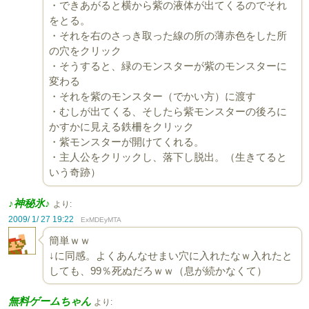
・できあがると横から紫の液体が出てくるのでそれ
をとる。
・それを右のさっき取った線の所の薄赤色をした所
の穴をクリック
・そうすると、緑のモンスターが紫のモンスターに
変わる
・それを紫のモンスター（でかい方）に渡す
・むしが出てくる、そしたら紫モンスターの後ろに
かすかに見える鉄柵をクリック
・紫モンスターが開けてくれる。
・主人公をクリックし、落下し脱出。（生きてると
いう奇跡）
♪神秘氷♪
より:
2009/ 1/ 27 19:22
ExMDEyMTA
簡単ｗｗ
↓に同感。よくあんなせまい穴に入れたなｗ入れたと
しても、99％死ぬだろｗｗ（息が続かなくて）
無料ゲームちゃん
より: