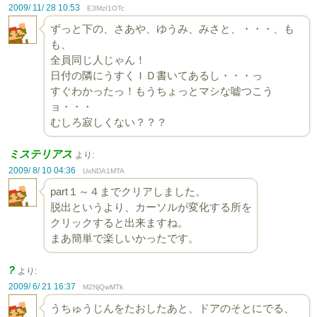
2009/ 11/ 28 10:53
E3MzI1OTc
ずっと下の、さあや、ゆうみ、みさと、・・・、も
も、
全員同じ人じゃん！
日付の隣にうすくＩＤ書いてあるし・・・っ
すぐわかったっ！もうちょっとマシな嘘つこう
ョ・・・
むしろ寂しくない？？？
ミステリアス
より:
2009/ 8/ 10 04:36
UxNDA1MTA
part１～４までクリアしました。
脱出というより、カーソルが変化する所を
クリックすると出来ますね。
まあ簡単で楽しいかったです。
?
より:
2009/ 6/ 21 16:37
M2NjQwMTk
うちゅうじんをたおしたあと、ドアのそとにでる、