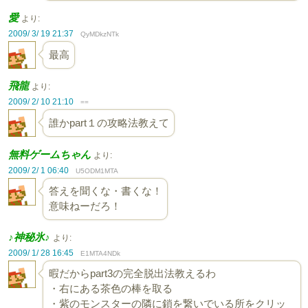
愛
より:
2009/ 3/ 19 21:37
QyMDkzNTk
最高
飛龍
より:
2009/ 2/ 10 21:10
==
誰かpart１の攻略法教えて
無料ゲームちゃん
より:
2009/ 2/ 1 06:40
U5ODM1MTA
答えを聞くな・書くな！
意味ねーだろ！
♪神秘氷♪
より:
2009/ 1/ 28 16:45
E1MTA4NDk
暇だからpart3の完全脱出法教えるわ
・右にある茶色の棒を取る
・紫のモンスターの隣に鎖を繋いでいる所をクリッ