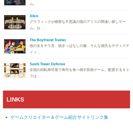
ム。
Alice
グラフィックが緻密な不思議の国のアリスの間違い探しゲー
ム。お …
The Boyfriend Trainer
他の女をチラ見、脱ぎっぱなしの服、そんな彼氏をサディステ
ィッ …
Sushi Tower Defense
全国の回転寿司屋で寿司を食べ倒す防衛ゲーム。配置するキャ
ラは …
LINKS
ゲームクリエイター＆ゲーム紹介サイトリンク集