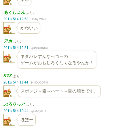
あくしょん
より:
2011/ 5/ 4 12:58
A5Njc2NzY
かわいい
アホ
より:
2011/ 5/ 4 12:51
g3NDk0NDA
ネタバレすんなっつーの！
ゲームがおもしろくなくなるやんか！
KZZ
より:
2011/ 5/ 4 11:44
I4NDU5OTM
スポンジ→箱→ハート→目の順番です。
ぶろりっと
より:
2011/ 5/ 4 10:44
gzMjAyOTI
ほほー