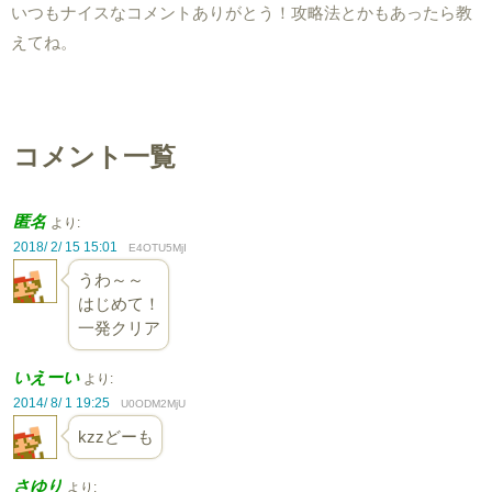
いつもナイスなコメントありがとう！攻略法とかもあったら教
えてね。
コメント一覧
匿名
より:
2018/ 2/ 15 15:01
E4OTU5MjI
うわ～～
はじめて！
一発クリア
いえーい
より:
2014/ 8/ 1 19:25
U0ODM2MjU
kzzどーも
さゆり
より: