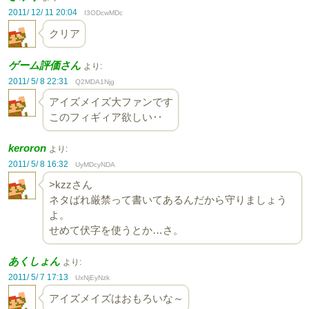
2011/ 12/ 11 20:04
I3ODcwMDc
クリア
ゲーム評価さん
より:
2011/ 5/ 8 22:31
Q2MDA1Njg
アイズメイズ大ファンです
このフィギィア欲しい‥
keroron
より:
2011/ 5/ 8 16:32
UyMDcyNDA
>kzzさん
ネタばれ厳禁って書いてあるんだから守りましょう
よ。
せめて伏字を使うとか…さ。
あくしょん
より:
2011/ 5/ 7 17:13
UxNjEyNzk
アイズメイズはおもろいな～