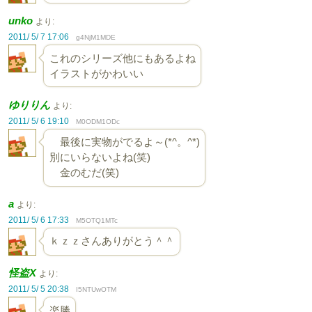
unko
より:
2011/ 5/ 7 17:06
g4NjM1MDE
これのシリーズ他にもあるよね
イラストがかわいい
ゆりりん
より:
2011/ 5/ 6 19:10
M0ODM1ODc
最後に実物がでるよ～(*^。^*)
別にいらないよね(笑)
金のむだ(笑)
a
より:
2011/ 5/ 6 17:33
M5OTQ1MTc
ｋｚｚさんありがとう＾＾
怪盗X
より:
2011/ 5/ 5 20:38
I5NTUwOTM
楽勝