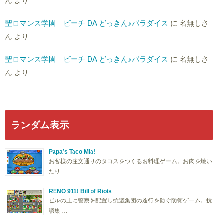
ん
より
聖ロマンス学園 ビーチ DA どっきん♪パラダイス
に
名無しさ
ん
より
聖ロマンス学園 ビーチ DA どっきん♪パラダイス
に
名無しさ
ん
より
ランダム表示
Papa’s Taco Mia!
お客様の注文通りのタコスをつくるお料理ゲーム。お肉を焼い
たり …
RENO 911! Bill of Riots
ビルの上に警察を配置し抗議集団の進行を防ぐ防衛ゲーム。抗
議集 …