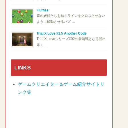
Fluffies
森の妖精たちを結ぶラインをクロスさせない
ように移動させるパズ …
Trial X Love #1.5 Another Code
Trial X Loveシリーズ#02の前哨戦となる脱出
系ミ …
LINKS
ゲームクリエイター＆ゲーム紹介サイトリ
ンク集