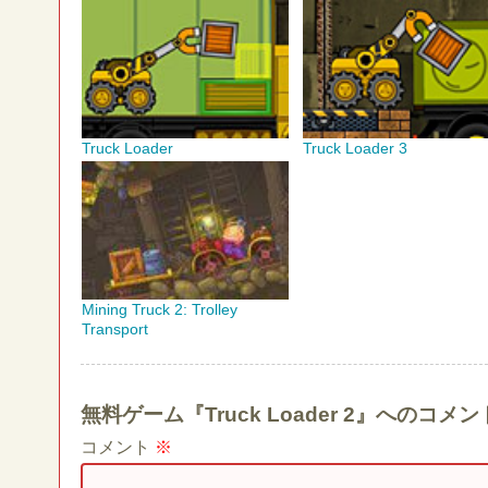
Truck Loader
Truck Loader 3
Mining Truck 2: Trolley
Transport
無料ゲーム『Truck Loader 2』へのコ
コメント
※