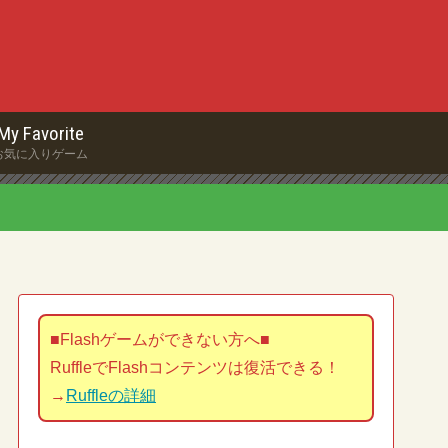
My Favorite
お気に入りゲーム
■Flashゲームができない方へ■
RuffleでFlashコンテンツは復活できる！
→
Ruffleの詳細