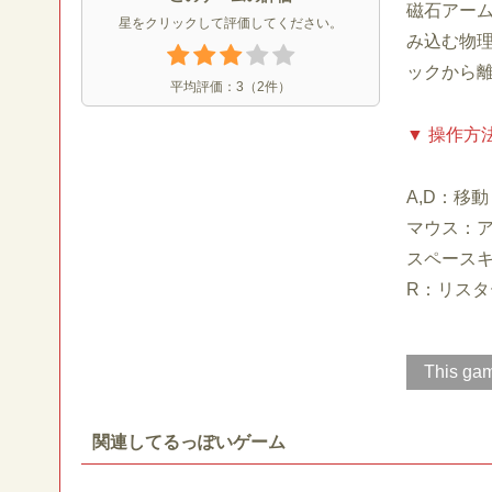
磁石アー
星をクリックして評価してください。
み込む物
ックから
平均評価：
3
（
2
件）
▼ 操作方
A,D：移動
マウス：
スペース
R：リスタ
This gam
関連してるっぽいゲーム