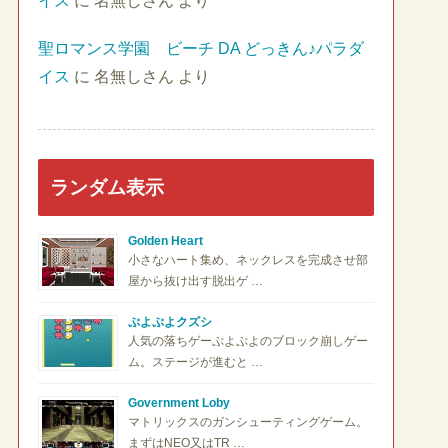
イス
に
名無しさん
より
聖ロマンス学園 ビーチ DA どっきん♪パラダ
イス
に
名無しさん
より
ランダム表示
Golden Heart
小さなハート集め、ネックレスを完成させ部
屋から抜け出す脱出ゲ …
ぷよぷよクズシ
人気の落ちゲーぷよぷよのブロック崩しゲー
ム。ステージが進むと …
Government Loby
マトリックスのガンシューティングゲーム。
まずはNEO又はTR …