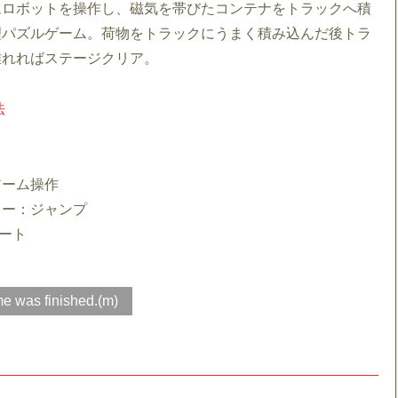
ムロボットを操作し、磁気を帯びたコンテナをトラックへ積
理パズルゲーム。荷物をトラックにうまく積み込んだ後トラ
離れればステージクリア。
法
アーム操作
キー：ジャンプ
ート
e was finished.(m)