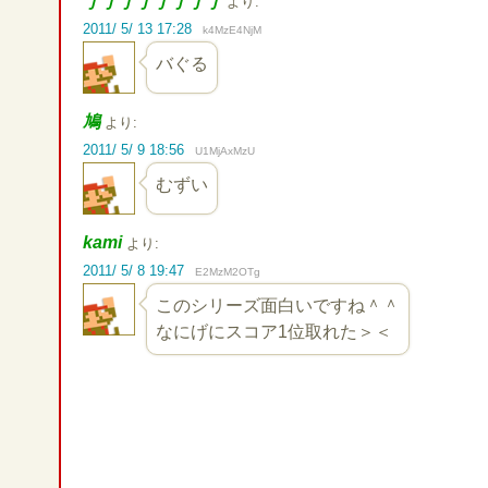
ｊｊｊｊｊｊｊｊ
より:
2011/ 5/ 13 17:28
k4MzE4NjM
バぐる
鳩
より:
2011/ 5/ 9 18:56
U1MjAxMzU
むずい
kami
より:
2011/ 5/ 8 19:47
E2MzM2OTg
このシリーズ面白いですね＾＾
なにげにスコア1位取れた＞＜