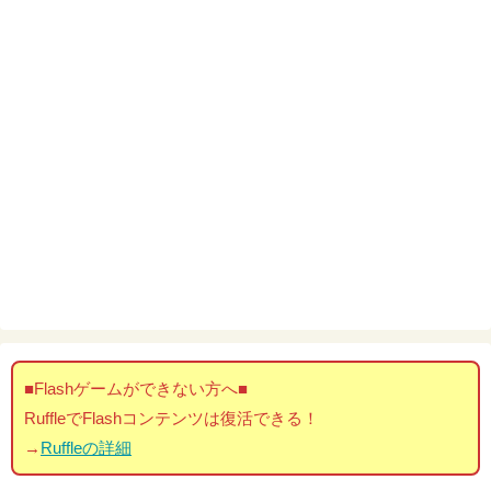
■Flashゲームができない方へ■
RuffleでFlashコンテンツは復活できる！
→
Ruffleの詳細