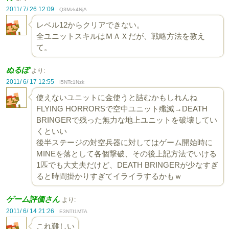
2011/ 7/ 26 12:09
Q3Mzk4NjA
レベル12からクリアできない。
全ユニットスキルはＭＡＸだが、戦略方法を教え
て。
ぬるぽ
より:
2011/ 6/ 17 12:55
I5NTc1Nzk
使えないユニットに金使うと詰むかもしれんね
FLYING HORRORSで空中ユニット殲滅→DEATH
BRINGERで残った無力な地上ユニットを破壊してい
くといい
後半ステージの対空兵器に対してはゲーム開始時に
MINEを落として各個撃破、その後上記方法でいける
1匹でも大丈夫だけど、DEATH BRINGERが少なすぎ
ると時間掛かりすぎてイライラするかもｗ
ゲーム評価さん
より:
2011/ 6/ 14 21:26
E3NTI1MTA
これ難しい