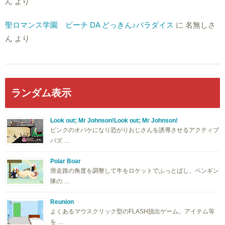
ん
より
聖ロマンス学園 ビーチ DA どっきん♪パラダイス
に
名無しさ
ん
より
ランダム表示
Look out; Mr Johnson!Look out; Mr Johnson!
ピンクのオバケになり恐がりおじさんを誘導させるアクティブ
パズ …
Polar Boar
滑走路の角度を調整して牛をロケットでふっとばし、ペンギン
隊の …
Reunion
よくあるマウスクリック型のFLASH脱出ゲーム。アイテム等
を …