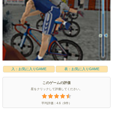
入：お気に入りGAME
表：お気に入りGAME
このゲームの評価
星をクリックして評価してください。
平均評価：
4.6
（
9
件）