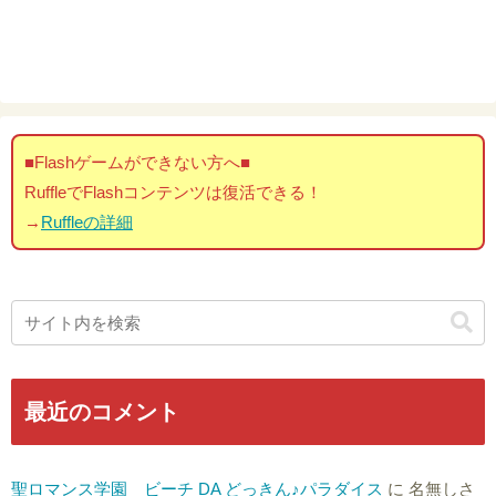
■Flashゲームができない方へ■
RuffleでFlashコンテンツは復活できる！
→
Ruffleの詳細
最近のコメント
聖ロマンス学園 ビーチ DA どっきん♪パラダイス
に
名無しさ