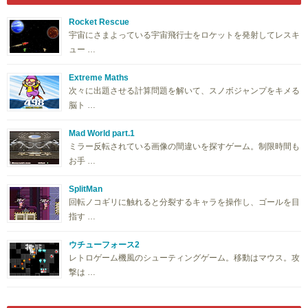
Rocket Rescue
宇宙にさまよっている宇宙飛行士をロケットを発射してレスキ
ュー …
Extreme Maths
次々に出題させる計算問題を解いて、スノボジャンプをキメる
脳ト …
Mad World part.1
ミラー反転されている画像の間違いを探すゲーム。制限時間も
お手 …
SplitMan
回転ノコギリに触れると分裂するキャラを操作し、ゴールを目
指す …
ウチューフォース2
レトロゲーム機風のシューティングゲーム。移動はマウス。攻
撃は …