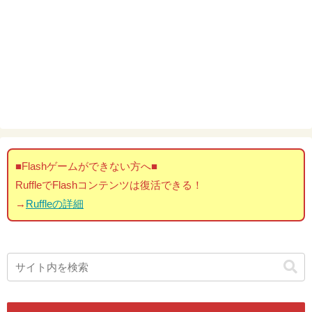
■Flashゲームができない方へ■
RuffleでFlashコンテンツは復活できる！
→
Ruffleの詳細