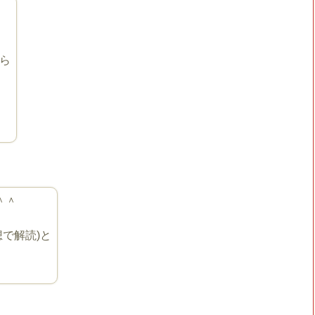
ら
＾＾
で解読)と