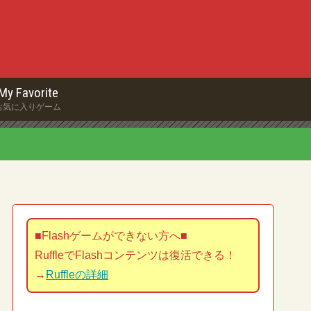
My Favorite
お気に入りゲーム
■Flashゲームができない方へ■
RuffleでFlashコンテンツは復活できる！
→
Ruffleの詳細