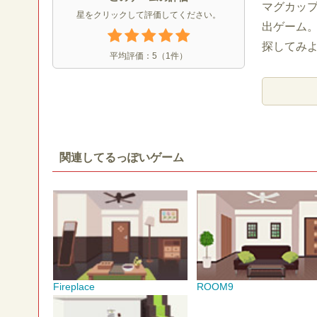
マグカッ
星をクリックして評価してください。
出ゲーム
探してみ
平均評価：
5
（
1
件）
関連してるっぽいゲーム
Fireplace
ROOM9