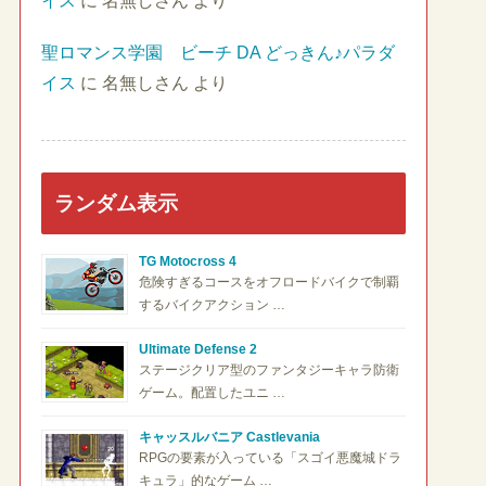
イス
に
名無しさん
より
聖ロマンス学園 ビーチ DA どっきん♪パラダ
イス
に
名無しさん
より
ランダム表示
TG Motocross 4
危険すぎるコースをオフロードバイクで制覇
するバイクアクション …
Ultimate Defense 2
ステージクリア型のファンタジーキャラ防衛
ゲーム。配置したユニ …
キャッスルバニア Castlevania
RPGの要素が入っている「スゴイ悪魔城ドラ
キュラ」的なゲーム …