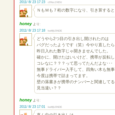
2011/ 8/ 23 17:23
c0Nzc1NDU
ＮもＭも７桁の数字になり、引き算すると
honey
より:
2011/ 8/ 23 17:18
kwMjU3NDE
どうやら2つ目の引き出し開けれたのは
バグだったようです（笑）今やり直したら
昨日入れた数字じゃ開きませんでした。
確かに、開けたはいいけど、携帯が反転し
コレなに？？？って思ってたんだよな･･･
無事ドライバー入手して、四角い木も無事
今度は携帯で詰まってます。
壁の落書きが携帯のナンバーと関連してる気
見当違い？？
honey
より:
2011/ 8/ 23 17:01
kwMjU3NDE
真ん中の引き出しは、