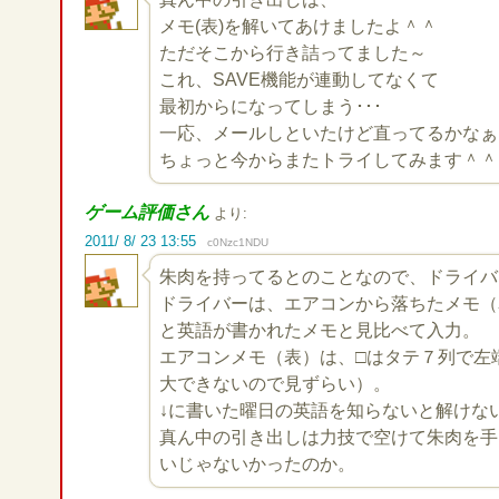
メモ(表)を解いてあけましたよ＾＾
ただそこから行き詰ってました～
これ、SAVE機能が連動してなくて
最初からになってしまう･･･
一応、メールしといたけど直ってるかなぁ
ちょっと今からまたトライしてみます＾＾
ゲーム評価さん
より:
2011/ 8/ 23 13:55
c0Nzc1NDU
朱肉を持ってるとのことなので、ドライバ
ドライバーは、エアコンから落ちたメモ（
と英語が書かれたメモと見比べて入力。
エアコンメモ（表）は、□はタテ７列で左
大できないので見ずらい）。
↓に書いた曜日の英語を知らないと解けな
真ん中の引き出しは力技で空けて朱肉を手
いじゃないかったのか。