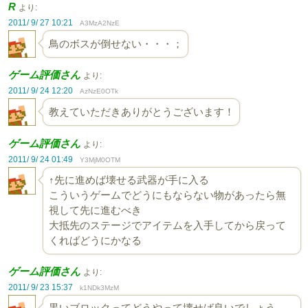
R
より:
2011/ 9/ 27 10:21
A3MzA2NzE
鳥のボスが倒せない・・・；
ゲーム評価さん
より:
2011/ 9/ 24 12:20
AzNzE0OTk
教えていただきありがとうございます！
ゲーム評価さん
より:
2011/ 9/ 24 01:49
Y3MjM0OTM
↑先に進めば壊せる武器が手に入る
こういうゲームでどうにもならない物があったら無
視して先に進むべき
大抵先のステージでアイテムを入手してから戻って
くればどうにかなる
ゲーム評価さん
より:
2011/ 9/ 23 15:37
k1NDk3MzM
黒いブロックってどうやって壊せば良いでしょう