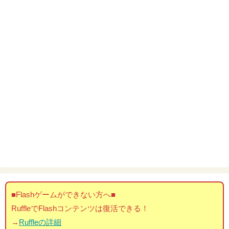
■Flashゲームができない方へ■
RuffleでFlashコンテンツは復活できる！
→
Ruffleの詳細