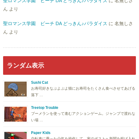
聖ロマンス学園 ビーチ DA どっきん♪パラダイス
に
名無しさ
ん
より
聖ロマンス学園 ビーチ DA どっきん♪パラダイス
に
名無しさ
ん
より
ランダム表示
Sushi Cat
お寿司好きなぷよぷよ猫にお寿司をたくさん食べさせてあげる
落下 …
Treetop Trouble
ブーメランを使って進むアクションゲーム。ジャンプで渡れな
い場 …
Paper Kids
自転車に乗った少年を操作して、家のポストへ新聞を投げ入れ