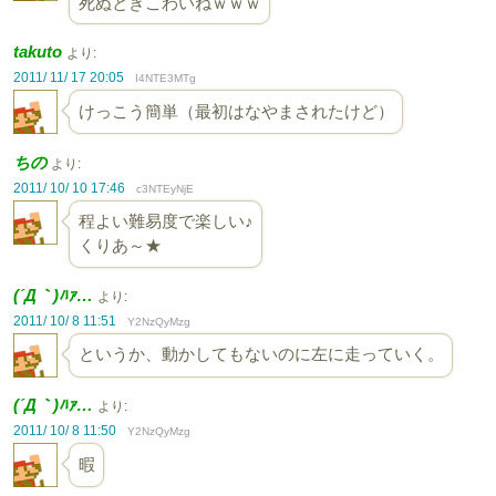
死ぬときこわいねｗｗｗ
takuto
より:
2011/ 11/ 17 20:05
I4NTE3MTg
けっこう簡単（最初はなやまされたけど）
ちの
より:
2011/ 10/ 10 17:46
c3NTEyNjE
程よい難易度で楽しい♪
くりあ～★
(´Д｀)ﾊｧ…
より:
2011/ 10/ 8 11:51
Y2NzQyMzg
というか、動かしてもないのに左に走っていく。
(´Д｀)ﾊｧ…
より:
2011/ 10/ 8 11:50
Y2NzQyMzg
暇