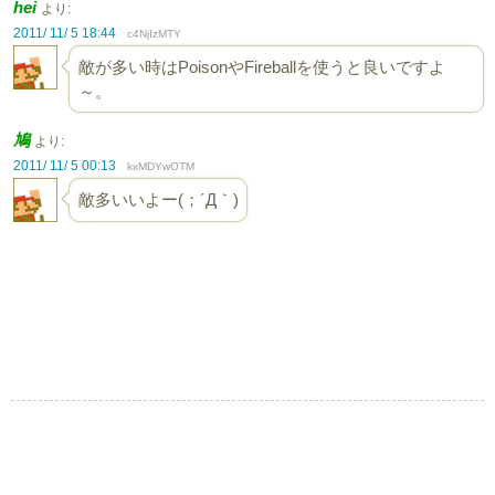
hei
より:
2011/ 11/ 5 18:44
c4NjIzMTY
敵が多い時はPoisonやFireballを使うと良いですよ
～。
鳩
より:
2011/ 11/ 5 00:13
kxMDYwOTM
敵多いいよー(；´Д｀)