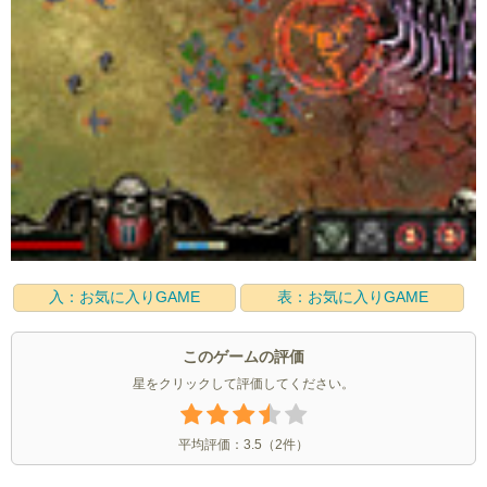
入：お気に入りGAME
表：お気に入りGAME
このゲームの評価
星をクリックして評価してください。
平均評価：
3.5
（
2
件）