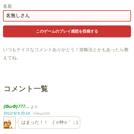
名前
いつもナイスなコメントありがとう！攻略法とかもあったら教
えてね。
コメント一覧
(ΦωΦ)ﾌﾌﾌ…
より:
2012/ 6/ 9 20:14
Y5Mzg2ODI
はまった！！ (´⊙艸⊙｀；)