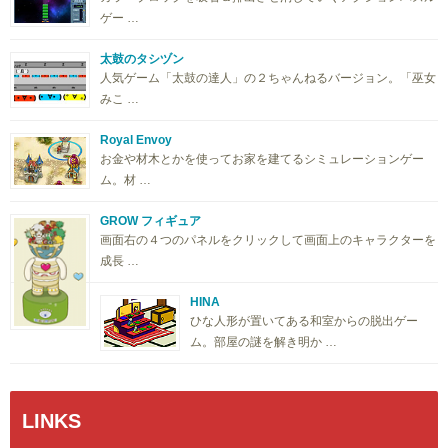
ゲー …
太鼓のタシヅン
人気ゲーム「太鼓の達人」の２ちゃんねるバージョン。「巫女
みこ …
Royal Envoy
お金や材木とかを使ってお家を建てるシミュレーションゲー
ム。材 …
GROW フィギュア
画面右の４つのパネルをクリックして画面上のキャラクターを
成長 …
HINA
ひな人形が置いてある和室からの脱出ゲー
ム。部屋の謎を解き明か …
LINKS