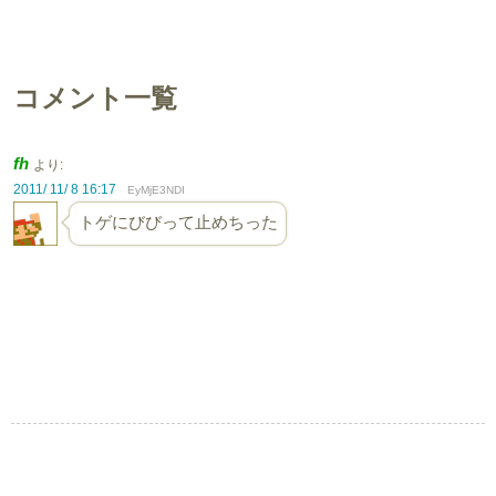
コメント一覧
fh
より:
2011/ 11/ 8 16:17
EyMjE3NDI
トゲにびびって止めちった