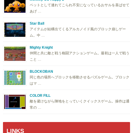
ペットとして連れてこられ不安になっているおサルを喜ばせて
あげ …
Star Ball
アイテムが結構出てくるアルカノイド風のブロック崩しゲー
ム。中 …
Mighty Knight
仲間と共に敵と戦う格闘アクションゲーム。最初は一人で戦う
こと …
BLOCKOBAN
同じ色の場所へブロックを移動させるパズルゲーム。ブロック
はマ …
COLOR FILL
敵を避けながら陣地をとっていくクイックスゲーム。操作は通
常の …
LINKS