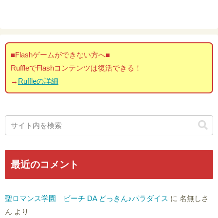
■Flashゲームができない方へ■
RuffleでFlashコンテンツは復活できる！
→
Ruffleの詳細
最近のコメント
聖ロマンス学園 ビーチ DA どっきん♪パラダイス
に
名無しさ
ん
より