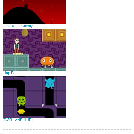
Amaaxla’s Gravity II
Hop Bob
TWIRL AND HURL