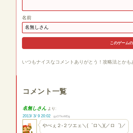
名前
いつもナイスなコメントありがとう！攻略法とかも
コメント一覧
名無しさん
より:
2013/ 3/ 9 20:02
gyOTkxMDg
やべぇ２-２ツエェ＼(゜ロ＼)(／ロ゜)／