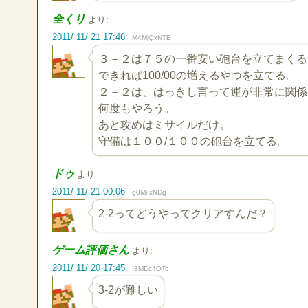
全くり
より:
2011/ 11/ 21 17:46
M4MjQxNTE
３－２は７５の一番安い砲台を立てまくる
できれば100/00の増えるやつを立てる。
２－２は、はっきし言って運が非常に関係
何度もやろう。
あと攻めはミサイルだけ。
守備は１００/１００の砲台を立てる。
ドゥ
より:
2011/ 11/ 21 00:06
g0MjIxNDg
2-2ってどうやってクリアすんだ？
ゲーム評価さん
より:
2011/ 11/ 20 17:45
I3MDc4OTc
3-2が難しい