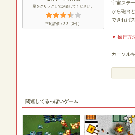
宇宙ステ
星をクリックして評価してください。
から砲台
できれば
平均評価：
3.3
（
3
件）
▼ 操作方
カーソル
関連してるっぽいゲーム