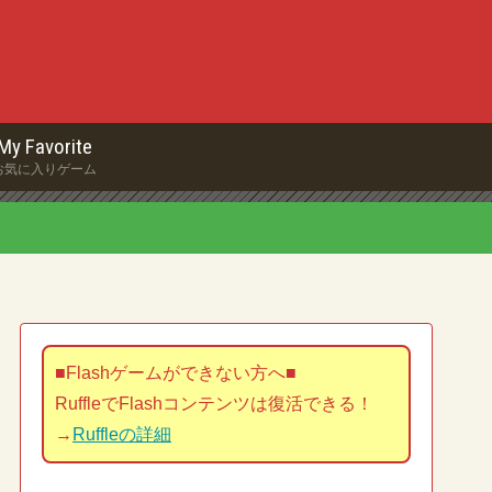
My Favorite
お気に入りゲーム
■Flashゲームができない方へ■
RuffleでFlashコンテンツは復活できる！
→
Ruffleの詳細