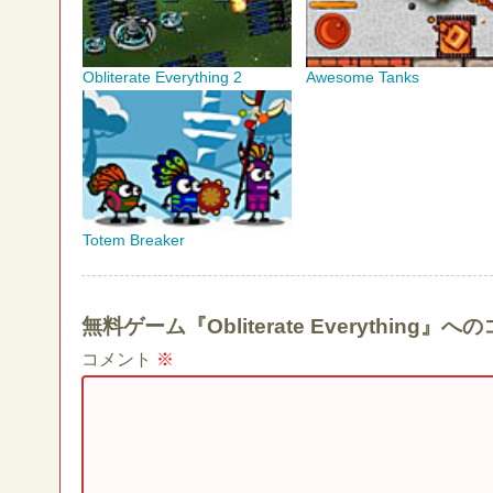
Obliterate Everything 2
Awesome Tanks
Totem Breaker
無料ゲーム『Obliterate Everythin
コメント
※