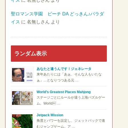
イス
に
名無しさん
より
聖ロマンス学園 ビーチ DA どっきん♪パラダ
イス
に
名無しさん
より
ランダム表示
あなたと違うんです！ジェネレータ
来年あたりには「あぁ、そんな人もいたな
ぁ」…となりつつある元 …
World’s Greatest Places Mahjong
ステージごとにルールが違う上海パズルゲー
ム。World …
Jetpack Mission
角度とパワーを設定し、ジェットパックで進
むジャンプゲーム。ア …