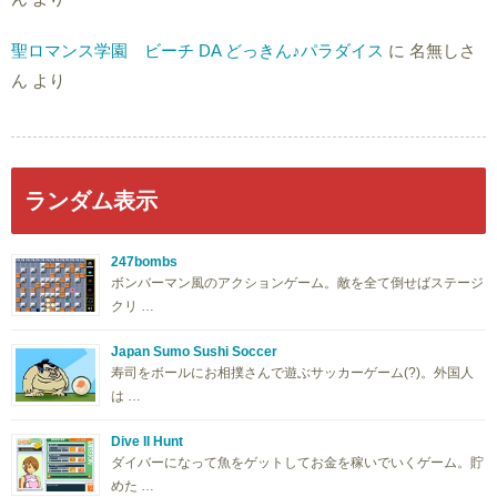
聖ロマンス学園 ビーチ DA どっきん♪パラダイス
に
名無しさ
ん
より
ランダム表示
247bombs
ボンバーマン風のアクションゲーム。敵を全て倒せばステージ
クリ …
Japan Sumo Sushi Soccer
寿司をボールにお相撲さんで遊ぶサッカーゲーム(?)。外国人
は …
Dive II Hunt
ダイバーになって魚をゲットしてお金を稼いでいくゲーム。貯
めた …