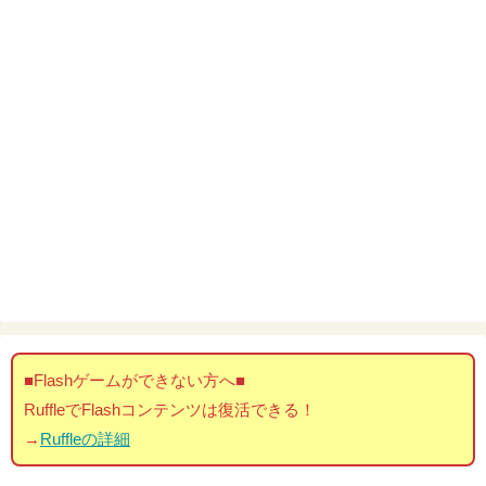
■Flashゲームができない方へ■
RuffleでFlashコンテンツは復活できる！
→
Ruffleの詳細