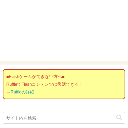
■Flashゲームができない方へ■
RuffleでFlashコンテンツは復活できる！
→
Ruffleの詳細