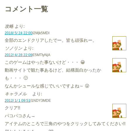
コメント一覧
攻略
より:
2018/ 5/ 24 22:00
I2Mjk5MDI
全部のエンドクリアしたでー。皆も頑張れー。
ソノリン
より:
2012/ 4/ 28 22:09
E5MTIyNjA
このゲームはやった事ないけど・・・ 😀
動画サイトで観た事あるけど、結構面白かったか
も・・・ 🙂
なんかシュールな感じでいいですよね～ 😮
キャラメル
より:
2012/ 1/ 1 09:51
I1NDY3MDE
クリア!!
パコパコさん→
アイテムのところで三角のやつをクリックしてみてください!!