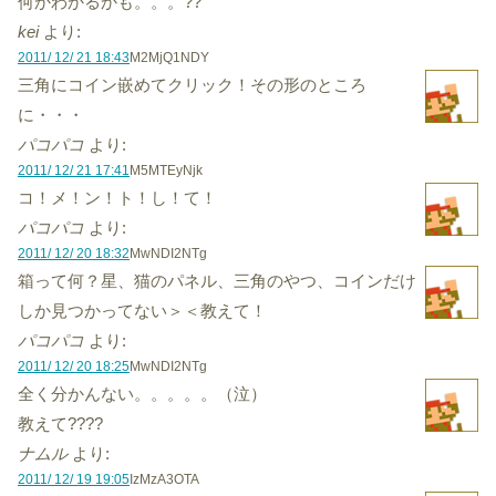
何かわかるかも。。。??
kei
より:
2011/ 12/ 21 18:43
M2MjQ1NDY
三角にコイン嵌めてクリック！その形のところ
に・・・
パコパコ
より:
2011/ 12/ 21 17:41
M5MTEyNjk
コ！メ！ン！ト！し！て！
パコパコ
より:
2011/ 12/ 20 18:32
MwNDI2NTg
箱って何？星、猫のパネル、三角のやつ、コインだけ
しか見つかってない＞＜教えて！
パコパコ
より:
2011/ 12/ 20 18:25
MwNDI2NTg
全く分かんない。。。。。（泣）
教えて????
ナムル
より:
2011/ 12/ 19 19:05
IzMzA3OTA