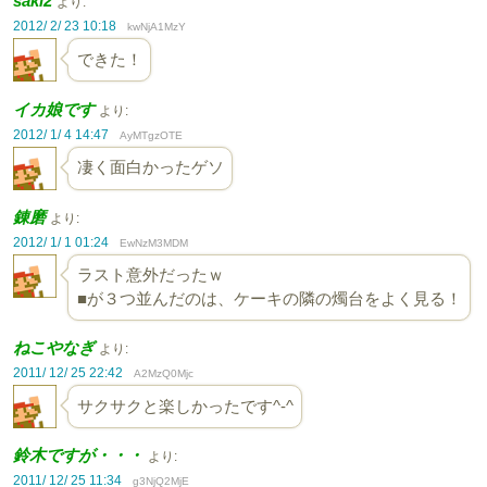
saki2
より:
2012/ 2/ 23 10:18
kwNjA1MzY
できた！
イカ娘です
より:
2012/ 1/ 4 14:47
AyMTgzOTE
凄く面白かったゲソ
錬磨
より:
2012/ 1/ 1 01:24
EwNzM3MDM
ラスト意外だったｗ
■が３つ並んだのは、ケーキの隣の燭台をよく見る！
ねこやなぎ
より:
2011/ 12/ 25 22:42
A2MzQ0Mjc
サクサクと楽しかったです^-^
鈴木ですが・・・
より:
2011/ 12/ 25 11:34
g3NjQ2MjE