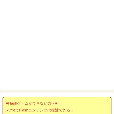
■Flashゲームができない方へ■
RuffleでFlashコンテンツは復活できる！