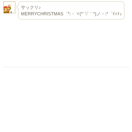
サックリ♪
MERRYCHRISTMAS゜*:・ヾ(*´▽｀*)ノ・:*゜ｲｨｲ♪