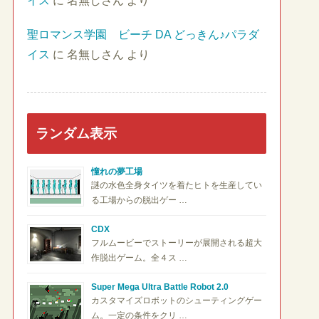
イス
に
名無しさん
より
聖ロマンス学園 ビーチ DA どっきん♪パラダ
イス
に
名無しさん
より
ランダム表示
憧れの夢工場
謎の水色全身タイツを着たヒトを生産してい
る工場からの脱出ゲー …
CDX
フルムービーでストーリーが展開される超大
作脱出ゲーム。全４ス …
Super Mega Ultra Battle Robot 2.0
カスタマイズロボットのシューティングゲー
ム。一定の条件をクリ …