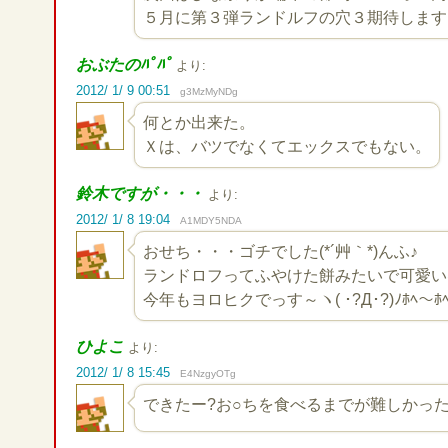
５月に第３弾ランドルフの穴３期待します
おぶたのﾊﾟﾊﾟ
より:
2012/ 1/ 9 00:51
g3MzMyNDg
何とか出来た。
Ｘは、バツでなくてエックスでもない。
鈴木ですが・・・
より:
2012/ 1/ 8 19:04
A1MDY5NDA
おせち・・・ゴチでした(*´艸｀*)んふ♪
ランドロフってふやけた餅みたいで可愛い
今年もヨロヒクでっす～ヽ( ･?Д･?)ﾉﾎﾍ～ﾎ
ひよこ
より:
2012/ 1/ 8 15:45
E4NzgyOTg
できたー?お○ちを食べるまでが難しかっ