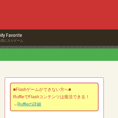
My Favorite
お気に入りゲーム
■Flashゲームができない方へ■
RuffleでFlashコンテンツは復活できる！
→
Ruffleの詳細