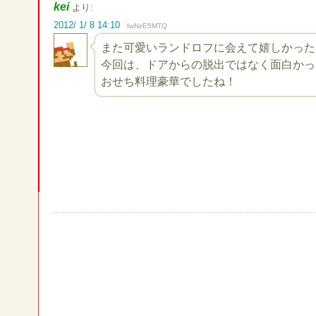
kei
より:
2012/ 1/ 8 14:10
IwNzE5MTQ
また可愛いランドロフに会えて嬉しかった
今回は、ドアからの脱出ではなく面白か
おせち料理豪華でしたね！