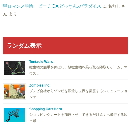
聖ロマンス学園 ビーチ DA どっきん♪パラダイス
に
名無しさ
ん
より
ランダム表示
Tentacle Wars
微生物の触手を伸ばし、敵微生物を乗っ取る陣取りゲーム。マ
ウス …
Zombies Inc,
ゾンビ会社からゾンビを派遣し世界を征服するシミュレーショ
ンゲ …
Shopping Cart Hero
ショッピングカートを加速させ、できるだけ遠くへ飛行する吹
っ飛 …