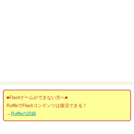
■Flashゲームができない方へ■
RuffleでFlashコンテンツは復活できる！
→
Ruffleの詳細