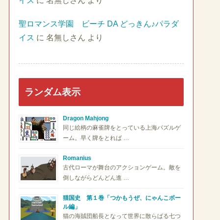
イス
に
名無しさん
より
聖ロマンス学園 ビーチ DA どっきん♪パラダ
イス
に
名無しさん
より
ランダム表示
Dragon Mahjong
同じ絵柄の麻雀牌をとっている上海パズルゲ
ーム。早く牌をとれば …
Romanius
古代ローマが舞台のアクションゲーム。敵を
倒しながらどんどん進 …
猫国史 第１巻「つかもうぜ、にゃんこボー
ル編」
猫の海賊団船長となって世界に散らばる七つ