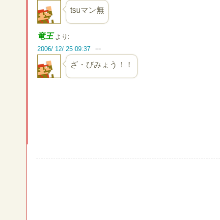
tsuマン無
竜王
より:
2006/ 12/ 25 09:37
==
ざ・びみょう！！