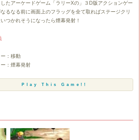
トしたアーケードゲーム「ラリーXの」３D版アクションゲー
がなるなる前に画面上のフラッグを全て取ればステージクリ
追いつかれそうになったら煙幕発射！
法
キー：移動
キー：煙幕発射
Play This Game!!