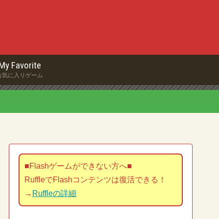
My Favorite
お気に入りゲーム
■Flashゲームができない方へ■
RuffleでFlashコンテンツは復活できる！
→
Ruffleの詳細