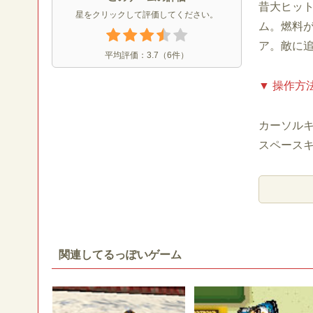
昔大ヒッ
星をクリックして評価してください。
ム。燃料
ア。敵に
平均評価：
3.7
（
6
件）
▼ 操作方
カーソル
スペース
関連してるっぽいゲーム