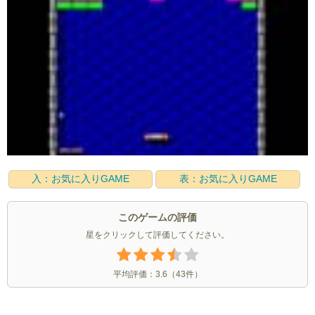
入：お気に入りGAME
表：お気に入りGAME
このゲームの評価
星をクリックして評価してください。
平均評価：
3.6
（
43
件）