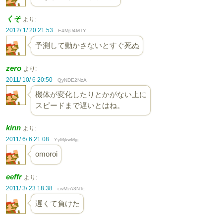
くそ
より:
2012/ 1/ 20 21:53
E4MjU4MTY
予測して動かさないとすぐ死ぬ
zero
より:
2011/ 10/ 6 20:50
QyNDE2NzA
機体が変化したりとかがない上に
スピードまで遅いとはね。
kinn
より:
2011/ 6/ 6 21:08
YyMjkwMjg
omoroi
eeffr
より:
2011/ 3/ 23 18:38
cwMzA3NTc
遅くて負けた