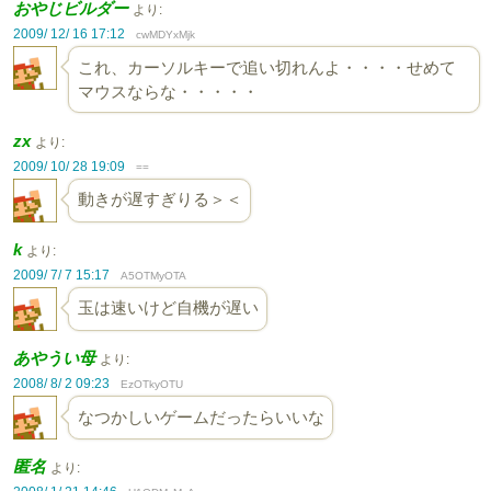
おやじビルダー
より:
2009/ 12/ 16 17:12
cwMDYxMjk
これ、カーソルキーで追い切れんよ・・・・せめて
マウスならな・・・・・
zx
より:
2009/ 10/ 28 19:09
==
動きが遅すぎりる＞＜
k
より:
2009/ 7/ 7 15:17
A5OTMyOTA
玉は速いけど自機が遅い
あやうい母
より:
2008/ 8/ 2 09:23
EzOTkyOTU
なつかしいゲームだったらいいな
匿名
より: