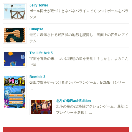
Jelly Tower
ボール同士が近づくとネバネバラインでくっつくボールをバラ
ンス …
Glimpse
最初に表示される迷路状の地形を記憶し、画面上の四角いアイ
テム …
The Life Ark 5
宇宙を冒険の末、ついに理想の星を発見！？しかし、よろこん
で星 …
Bomb It 3
爆風で敵をやっつけるボンバーマンゲーム。BOMB ITシリー
…
北斗の拳FlashEdition
北斗の拳の2D格闘アクションゲーム。最初に
プレイヤーを選択し …