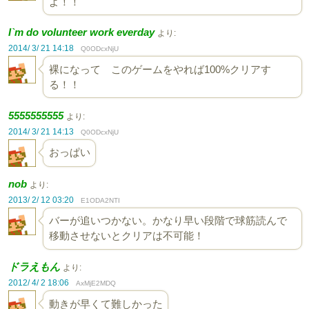
よ！！
I`m do volunteer work everday
より:
2014/ 3/ 21 14:18
Q0ODcxNjU
裸になって このゲームをやれば100%クリアす
る！！
5555555555
より:
2014/ 3/ 21 14:13
Q0ODcxNjU
おっぱい
nob
より:
2013/ 2/ 12 03:20
E1ODA2NTI
バーが追いつかない。かなり早い段階で球筋読んで
移動させないとクリアは不可能！
ドラえもん
より:
2012/ 4/ 2 18:06
AxMjE2MDQ
動きが早くて難しかった