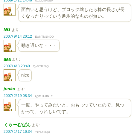
2008/ 1/ 21 14:46
U1ODMxMzA
面白いと思うけど、ブロック壊したら棒の長さが長
くなったりっていう進歩的なものが無い。
NG
より:
2007/ 9/ 14 20:12
EwNTM1NDQ
動き遅いな・・・
aaa
より:
2007/ 4/ 3 20:49
QyMTI2NjQ
nice
junko
より:
2007/ 2/ 19 08:34
QyMTE0NTY
一度、やってみたいと、おもっつていたので、見つ
かって、うれしいです。
くりーむぱん
より:
2007/ 1/ 17 16:34
YzNDIxNjU